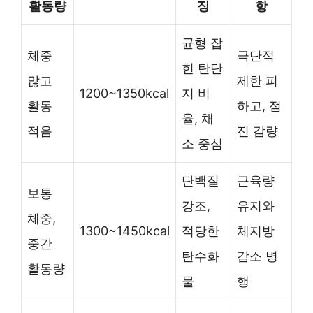
활동량
징
항
균형 잡
체중
극단적
힌 탄단
많고
제한 피
1200~1350kcal
지 비
활동
하고, 점
율, 채
적음
진 감량
소 중심
단백질
근육량
보통
강조,
유지와
체중,
1300~1450kcal
적당한
체지방
중간
탄수화
감소 병
활동량
물
행