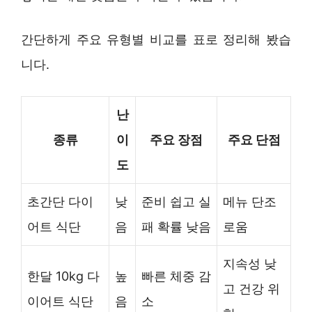
간단하게 주요 유형별 비교를 표로 정리해 봤습
니다.
난
종류
이
주요 장점
주요 단점
도
초간단 다이
낮
준비 쉽고 실
메뉴 단조
어트 식단
음
패 확률 낮음
로움
지속성 낮
한달 10kg 다
높
빠른 체중 감
고 건강 위
이어트 식단
음
소