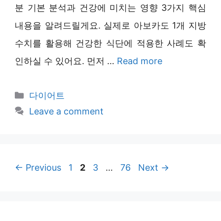
분 기본 분석과 건강에 미치는 영향 3가지 핵심
내용을 알려드릴게요. 실제로 아보카도 1개 지방
수치를 활용해 건강한 식단에 적용한 사례도 확
인하실 수 있어요. 먼저 …
Read more
Categories
다이어트
Leave a comment
Page
Page
Page
Page
←
Previous
1
2
3
…
76
Next
→