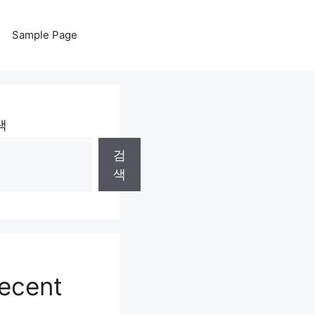
Sample Page
색
검
색
ecent