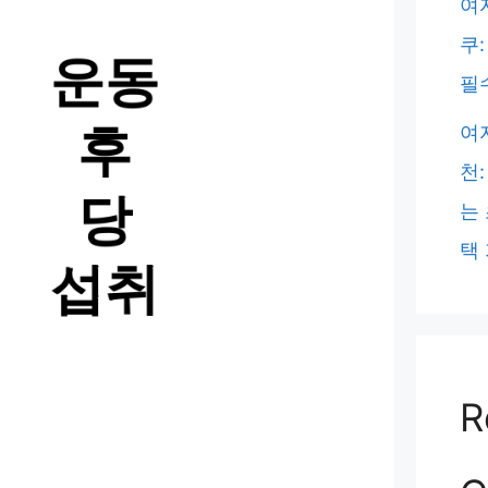
여
쿠
필
여
천
는
택
R