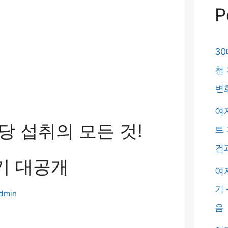
P
30
천
변
여
당 섭취의 모든 것!
트 
건
기 대공개
여
기 
dmin
음