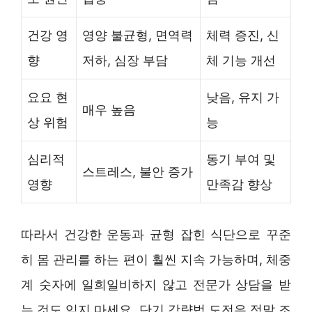
건강 영
영양 불균형, 면역력
체력 증진, 신
향
저하, 심장 부담
체 기능 개선
요요 현
낮음, 유지 가
매우 높음
상 위험
능
심리적
동기 부여 및
스트레스, 불안 증가
영향
만족감 향상
따라서 건강한 운동과 균형 잡힌 식단으로 꾸준
히 몸 관리를 하는 편이 훨씬 지속 가능하며, 체중
계 숫자에 일희일비하지 않고 전문가 상담을 받
는 것도 잊지 마세요. 단기 감량법 도전은 정말 조