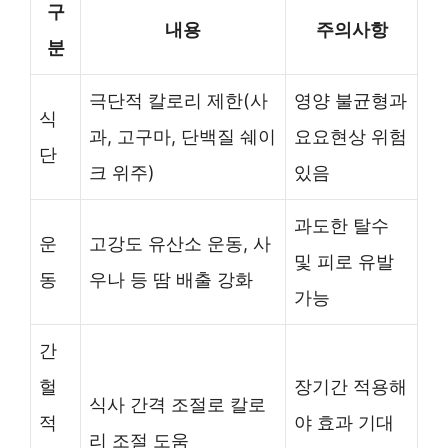
구
내용
주의사항
분
극단적 칼로리 제한(사
영양 불균형과
식
과, 고구마, 단백질 쉐이
요요현상 위험
단
크 위주)
있음
과도한 탈수
운
고강도 유산소 운동, 사
및 피로 유발
동
우나 등 땀 배출 강화
가능
간
헐
장기간 적용해
식사 간격 조절로 칼로
적
야 효과 기대
리 조절 도움