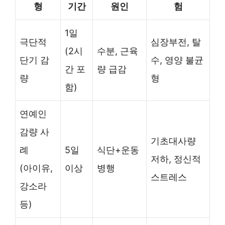
형
기간
원인
험
1일
극단적
심장부전, 탈
(2시
수분, 근육
단기 감
수, 영양 불균
간 포
량 급감
량
형
함)
연예인
감량 사
기초대사량
례
5일
식단+운동
저하, 정신적
(아이유,
이상
병행
스트레스
강소라
등)