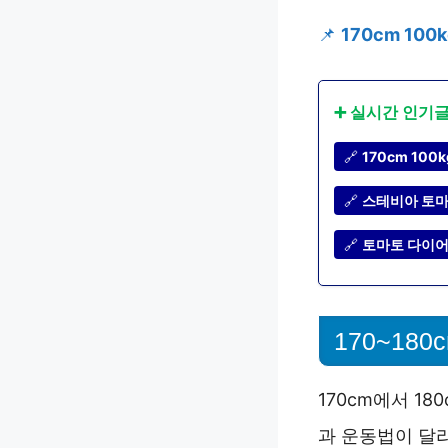
📌
170cm 10
➕ 실시간 인기
🔗
170cm 10
🔗
스테비아 토마
🔗
토마토 다이어
170~18
170cm에서 1
과 운동법이 달