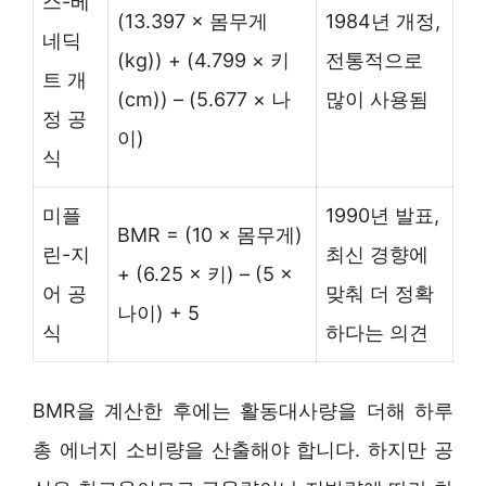
스-베
(13.397 × 몸무게
1984년 개정,
네딕
(kg)) + (4.799 × 키
전통적으로
트 개
(cm)) – (5.677 × 나
많이 사용됨
정 공
이)
식
미플
1990년 발표,
BMR = (10 × 몸무게)
린-지
최신 경향에
+ (6.25 × 키) – (5 ×
어 공
맞춰 더 정확
나이) + 5
식
하다는 의견
BMR을 계산한 후에는 활동대사량을 더해 하루
총 에너지 소비량을 산출해야 합니다. 하지만 공