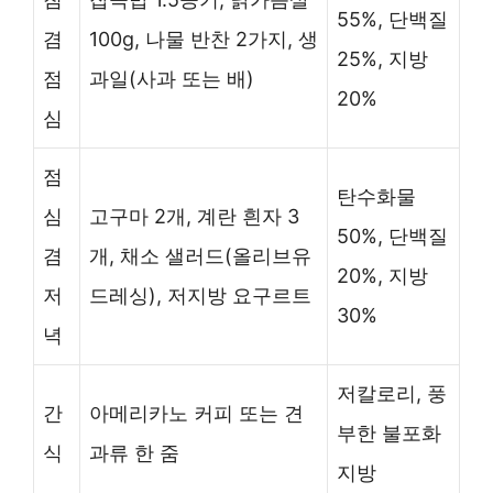
55%, 단백질
겸
100g, 나물 반찬 2가지, 생
25%, 지방
점
과일(사과 또는 배)
20%
심
점
탄수화물
심
고구마 2개, 계란 흰자 3
50%, 단백질
겸
개, 채소 샐러드(올리브유
20%, 지방
저
드레싱), 저지방 요구르트
30%
녁
저칼로리, 풍
간
아메리카노 커피 또는 견
부한 불포화
식
과류 한 줌
지방