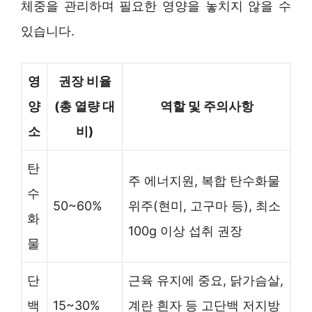
체중을 관리하며 필요한 영양을 놓치지 않을 수
있습니다.
영
권장 비율
양
(총 열량 대
역할 및 주의사항
소
비)
탄
주 에너지원, 복합 탄수화물
수
50~60%
위주(현미, 고구마 등), 최소
화
100g 이상 섭취 권장
물
단
근육 유지에 중요, 닭가슴살,
백
15~30%
계란 흰자 등 고단백 저지방