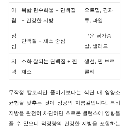
아
복합 탄수화물 + 단백질
오트밀, 견과
침
+ 건강한 지방
류, 과일
점
구운 닭가슴
단백질 + 채소 중심
심
살, 샐러드
저
소화 잘되는 단백질 + 찐
생선, 찐 브로
녁
채소
콜리
무작정 칼로리만 줄이기보다는 식단 내 영양소
균형을 맞추는 것이 성공의 지름길입니다. 특히
지방을 완전히 차단하면 호르몬 밸런스에 영향을
줄 수 있으니 적정량의 건강한 지방을 포함하는