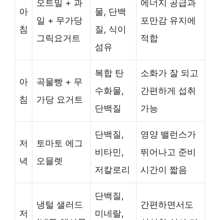
오트밀 + 과
에너지 공급과
아
물, 단백
일 + 무가당
포만감 유지에
침
질, 식이
그릭요거트
적합
섬유
복합 탄
소화가 잘 되고
아
곡물빵 + 무
수화물,
간편하게 섭취
침
가당 요거트
단백질
가능
단백질,
영양 밸런스가
저
토마토 에그
비타민,
뛰어나고 준비
녁
오믈렛
저칼로리
시간이 짧음
단백질,
냉털 샐러드
간편하면서도
저
미네랄,