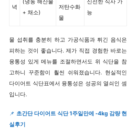
(냉동 해산물
신선한 식사 가
녁
저탄수화
+ 채소)
능
물
물 섭취를 충분히 하고 가공식품과 튀긴 음식은
피하는 것이 좋습니다. 제가 직접 경험한 바로는
융통성 있게 메뉴를 조절하면서도 위 식단을 참
고하니 꾸준함이 훨씬 쉬워졌습니다. 현실적인
다이어트 식단표에서 융통성은 성공의 열쇠인 셈
입니다.
📌
초간단 다이어트 식단 1주일만에 -4kg 감량 현
실후기