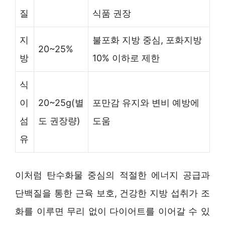
질
식품 권장
지
불포화 지방 중심, 포화지방
20~25%
방
10% 이하로 제한
식
이
20~25g(별
포만감 유지와 변비 예방에
섬
도 권장량)
도움
유
이처럼 탄수화물 중심의 적절한 에너지 공급과
단백질을 통한 근육 보호, 건강한 지방 섭취가 조
화를 이루면 무리 없이 다이어트를 이어갈 수 있