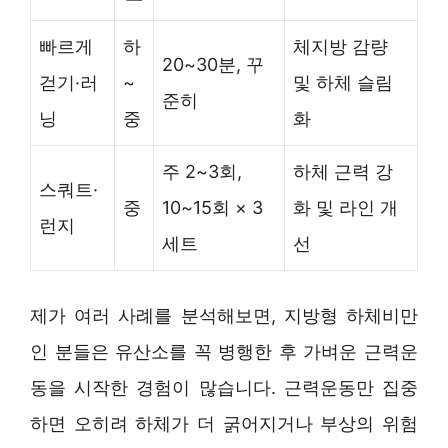
빠르게
하
체지방 감량
20~30분, 꾸
걷기·러
~
및 하체 슬림
준히
닝
중
화
주 2~3회,
하체 근력 강
스쿼트·
중
10~15회 × 3
화 및 라인 개
런지
세트
선
제가 여러 사례를 분석해보면, 지방형 하체비만
인 분들은 유산소를 꼭 병행한 후 가벼운 근력운
동을 시작한 경험이 많습니다. 근력운동만 집중
하면 오히려 하체가 더 굵어지거나 부상의 위험