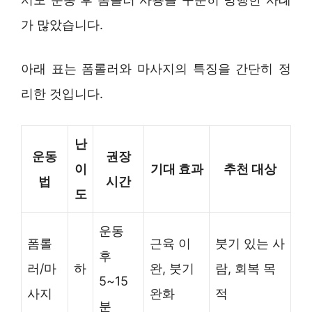
가 많았습니다.
아래 표는 폼롤러와 마사지의 특징을 간단히 정
리한 것입니다.
난
운동
권장
이
기대 효과
추천 대상
법
시간
도
운동
폼롤
근육 이
붓기 있는 사
후
러/마
하
완, 붓기
람, 회복 목
5~15
사지
완화
적
분