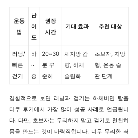
난
운동
권장
이
기대 효과
추천 대상
법
시간
도
러닝/
하
20~30
체지방 감
초보자, 지방
빠른
~
분 꾸
량, 하체
형, 운동 습
걷기
중
준히
슬림화
관 단계
경험적으로 보면 러닝과 걷기는 하체비만 탈출
더쿠 후기에서 가장 많이 성공 사례로 언급됩니
다. 다만, 초보자는 무리하지 말고 걷기로 천천히
몸을 만드는 것이 바람직합니다. 너무 무리한 러