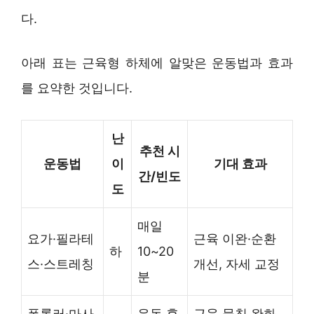
다.
아래 표는 근육형 하체에 알맞은 운동법과 효과
를 요약한 것입니다.
난
추천 시
운동법
이
기대 효과
간/빈도
도
매일
요가·필라테
근육 이완·순환
하
10~20
스·스트레칭
개선, 자세 교정
분
폼롤러·마사
운동 후
근육 뭉침 완화,