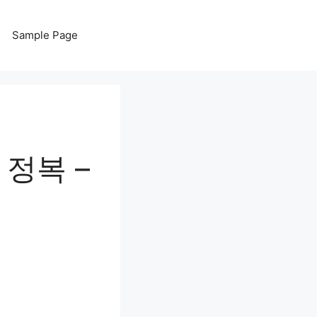
Sample Page
정복 –