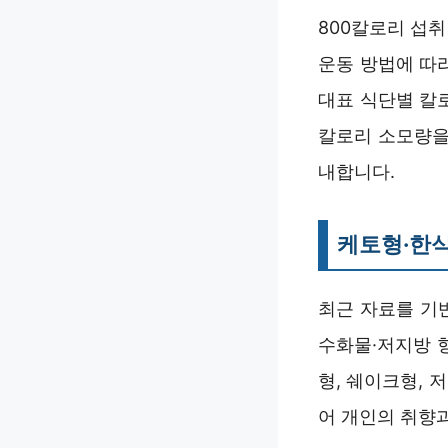
800칼로리 섭
운동 방법에 따
대표 식단별 칼
칼로리 소모량을
내합니다.
케토형·한식
최근 자료를 기
수화물·저지방 
형, 쉐이크형, 
어 개인의 취향