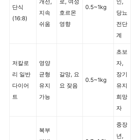
개선,
로, 여성
인,
단식
0.5~1kg
지속
호르몬
당뇨
(16:8)
쉬움
영향
전단
계
초보
저칼로
영양
자,
리 일반
균형
갈망, 요
장기
0.5~1kg
다이어
유지
요 잦음
유지
트
가능
희망
자
중장
복부
년,