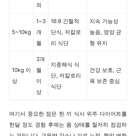
외
1~3
16:8 간헐적
지속 가능성
5~10kg
개
단식, 저칼로
높음, 영양 균
월
리 식단
형 유지
3개
지중해식 식
10kg 이
월
건강 보호, 근
단, 저칼로리
상
이
육 보존 중심
식단
상
여기서 중요한 점은 한 끼 식사 위주 다이어트를
한달 정도 경험 후에는 몸 상태를 철저히 점검하
는 것입니다. 근육량 감소나 피로 누적, 혈압 변화