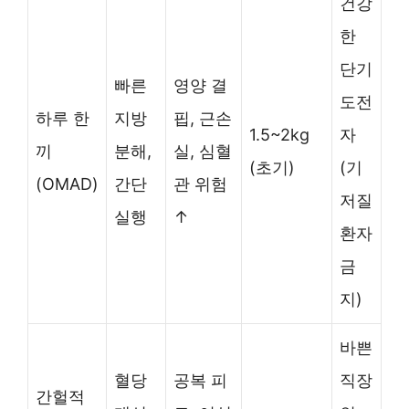
건강
한
단기
빠른
영양 결
도전
하루 한
지방
핍, 근손
1.5~2kg
자
끼
분해,
실, 심혈
(초기)
(기
(OMAD)
간단
관 위험
저질
실행
↑
환자
금
지)
바쁜
혈당
공복 피
직장
간헐적