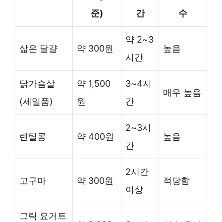
준)
간
수
약 2~3
삶은 달걀
약 300원
높음
시간
닭가슴살
약 1,500
3~4시
매우 높음
(세일품)
원
간
2~3시
렌틸콩
약 400원
높음
간
2시간
고구마
약 300원
적당함
이상
그릭 요거트