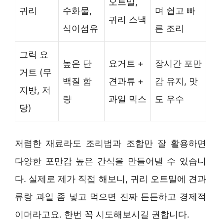
오트밀,
귀리
수화물,
며 쉽고 빠
귀리 스낵
식이섬유
른 조리
그릭 요
높은 단
요거트 +
장시간 포만
거트 (무
백질 함
견과류 +
감 유지, 맛
지방, 저
량
과일 믹스
도 우수
당)
저렴한 재료라도 조리법과 조합만 잘 활용하면
다양한 포만감 높은 간식을 만들어낼 수 있습니
다. 실제로 제가 직접 해보니, 귀리 오트밀에 견과
류랑 과일 좀 넣고 먹으면 진짜 든든하고 경제적
이더라고요. 한번 꼭 시도해보시길 권합니다.