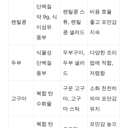
단백질
렌틸콩 스
비용 효율
약 9g, 식
렌틸콩
튜, 렌틸
좋고 포만감
이섬유
콩 샐러드
지속
풍부
식물성
두부구이,
다양한 조리
두부
단백질
두부 샐러
법에 적합,
풍부
드
저렴함
구운 고구
소화 천천히
복합 탄
고구마
마, 고구
되어 포만감
수화물
마 스틱
유지
복합 탄
포만감 높으