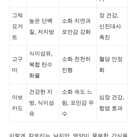
그릭
장 건강,
높은 단백
소화 지연과
요거
신진대사
질, 저지방
포만감 강화
트
촉진
식이섬유,
고구
소화 천천히
혈당 안정
복합 탄수
마
진행
화
화물
건강한 지
소화 속도 느
아보
심장 건강,
방, 식이섬
림, 포만감 우
카도
항염 효과
유
수
이렇게 칼로리는 낮지만 영양이 풍부한 간식을