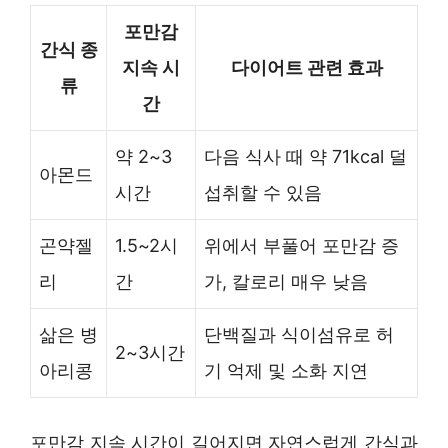
포만감
간식 종
지속 시
다이어트 관련 효과
류
간
약 2~3
다음 식사 때 약 71kcal 덜
아몬드
시간
섭취할 수 있음
곤약젤
1.5~2시
위에서 부풀어 포만감 증
리
간
가, 칼로리 매우 낮음
삶은 병
단백질과 식이섬유로 허
2~3시간
아리콩
기 억제 및 소화 지연
포만감 지속 시간이 길어지면 자연스럽게 간식과