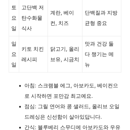
토
고단백 저
계란, 베이
단백질과 지방
요
탄수화물
컨, 치즈
균형 중요
일
식사
일
맛과 건강 둘
키토 치킨
닭고기, 올리
요
다 챙기는 메
레시피
브유, 시금치
일
뉴
아침: 스크램블 에그, 아보카도, 베이컨으
로 시작하면 포만감 최고예요.
점심: 그릴 연어와 콩 샐러드, 올리브 오일
드레싱은 신선함이 살아있답니다.
간식: 블루베리 스무디에 아보카도와 우유