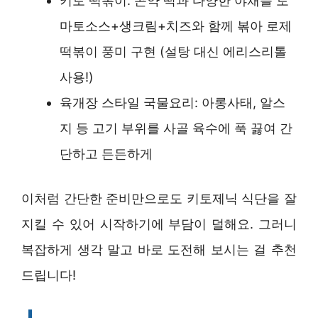
키토 떡볶이: 곤약 떡과 다양한 야채를 토
마토소스+생크림+치즈와 함께 볶아 로제
떡볶이 풍미 구현 (설탕 대신 에리스리톨
사용!)
육개장 스타일 국물요리: 아롱사태, 알스
지 등 고기 부위를 사골 육수에 푹 끓여 간
단하고 든든하게
이처럼 간단한 준비만으로도 키토제닉 식단을 잘
지킬 수 있어 시작하기에 부담이 덜해요. 그러니
복잡하게 생각 말고 바로 도전해 보시는 걸 추천
드립니다!