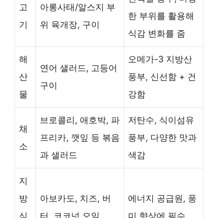
고
아롱사태/알스지 부
한 부위를 활용해
기
위 육개장, 구이
식감 변화를 줌
해
오메가-3 지방산
연어 샐러드, 고등어
산
풍부, 신선함 + 건
구이
물
강함
브로콜리, 애호박, 파
저탄수, 식이섬유
채
프리카, 깻잎 등 볶음
풍부, 다양한 맛과
소
과 샐러드
색감
지
방
아보카도, 치즈, 버
에너지 공급원, 풍
식
터, 코코넛 오일
미 향상에 필수