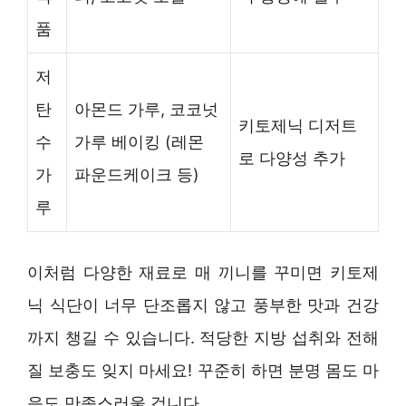
품
저
탄
아몬드 가루, 코코넛
키토제닉 디저트
수
가루 베이킹 (레몬
로 다양성 추가
가
파운드케이크 등)
루
이처럼 다양한 재료로 매 끼니를 꾸미면 키토제
닉 식단이 너무 단조롭지 않고 풍부한 맛과 건강
까지 챙길 수 있습니다. 적당한 지방 섭취와 전해
질 보충도 잊지 마세요! 꾸준히 하면 분명 몸도 마
음도 만족스러울 겁니다.