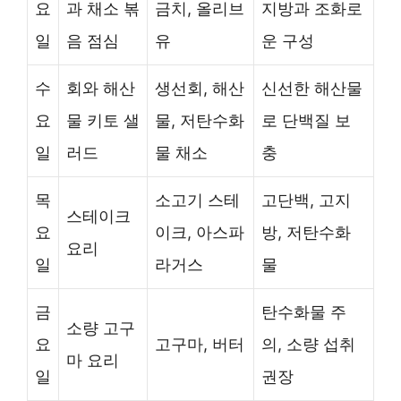
요
과 채소 볶
금치, 올리브
지방과 조화로
일
음 점심
유
운 구성
수
회와 해산
생선회, 해산
신선한 해산물
요
물 키토 샐
물, 저탄수화
로 단백질 보
일
러드
물 채소
충
목
소고기 스테
고단백, 고지
스테이크
요
이크, 아스파
방, 저탄수화
요리
일
라거스
물
금
탄수화물 주
소량 고구
요
고구마, 버터
의, 소량 섭취
마 요리
일
권장