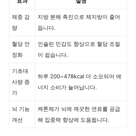
효과
설명
체중 감
지방 분해 촉진으로 체지방이 줄어
량
듭니다.
혈당 안
인슐린 민감도 향상으로 혈당 조절
정화
이 쉽습니다.
기초대
하루 200~478kcal 더 소모되어 에
사량 증
너지 소비가 늘어납니다.
가
뇌 기능
케톤체가 뇌에 깨끗한 연료를 공급
개선
해 집중력 향상에 도움됩니다.