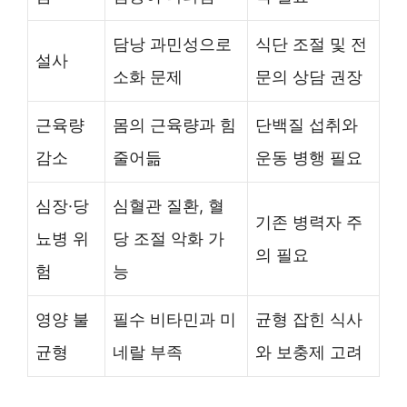
담낭 과민성으로
식단 조절 및 전
설사
소화 문제
문의 상담 권장
근육량
몸의 근육량과 힘
단백질 섭취와
감소
줄어듦
운동 병행 필요
심장·당
심혈관 질환, 혈
기존 병력자 주
뇨병 위
당 조절 악화 가
의 필요
험
능
영양 불
필수 비타민과 미
균형 잡힌 식사
균형
네랄 부족
와 보충제 고려