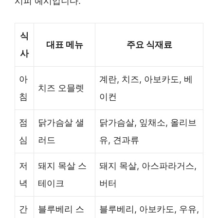
시피 예시입니다.
식
대표 메뉴
주요 식재료
사
아
계란, 치즈, 아보카도, 베
치즈 오믈렛
침
이컨
점
닭가슴살 샐
닭가슴살, 잎채소, 올리브
심
러드
유, 견과류
저
돼지 목살 스
돼지 목살, 아스파라거스,
녁
테이크
버터
간
블루베리 스
블루베리, 아보카도, 우유,