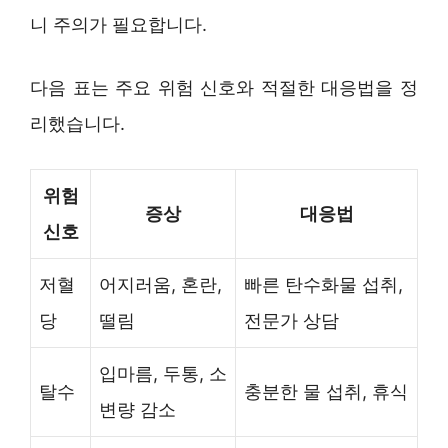
니 주의가 필요합니다.
다음 표는 주요 위험 신호와 적절한 대응법을 정
리했습니다.
위험
증상
대응법
신호
저혈
어지러움, 혼란,
빠른 탄수화물 섭취,
당
떨림
전문가 상담
입마름, 두통, 소
탈수
충분한 물 섭취, 휴식
변량 감소