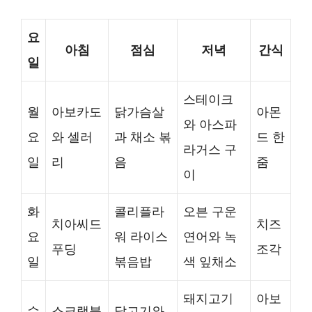
요
아침
점심
저녁
간식
일
스테이크
월
아보카도
닭가슴살
아몬
와 아스파
요
와 셀러
과 채소 볶
드 한
라거스 구
일
리
음
줌
이
화
콜리플라
오븐 구운
치아씨드
치즈
요
워 라이스
연어와 녹
푸딩
조각
일
볶음밥
색 잎채소
돼지고기
아보
수
스크램블
닭고기와