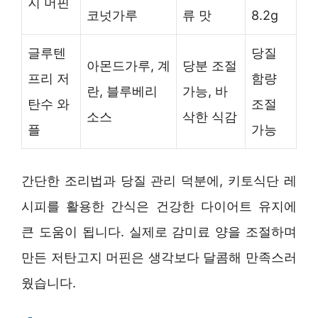
지 머핀
코넛가루
류 맛
8.2g
글루텐
당질
아몬드가루, 계
당분 조절
프리 저
함량
란, 블루베리
가능, 바
탄수 와
조절
소스
삭한 식감
플
가능
간단한 조리법과 당질 관리 덕분에, 키토식단 레
시피를 활용한 간식은 건강한 다이어트 유지에
큰 도움이 됩니다. 실제로 감미료 양을 조절하며
만든 저탄고지 머핀은 생각보다 달콤해 만족스러
웠습니다.