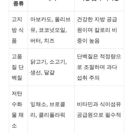
종류
고지
아보카도, 올리브
건강한 지방 공급
방 식
유, 코코넛오일,
원이며 칼로리 비
품
버터, 치즈
중이 높음
고품
단백질은 적정량으
닭고기, 소고기,
질 단
로 조절하며 과다
생선, 달걀
백질
섭취 주의
저탄
수화
잎채소, 브로콜
비타민과 식이섬유
물 채
리, 콜리플라워
공급원으로 필수적
소