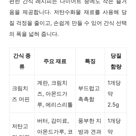
편한 간식 레시피는 다이어트 중에도 작은 즐거
움을 제공합니다. 저탄수화물 재료를 사용해 당
질 걱정을 줄이고, 손쉽게 만들 수 있어 간식 선택
의 폭을 넓혀 줍니다.
간식 종
당질
주요 재료
특징
류
함량
계란, 크림치
1개당
크림치
부드럽고
즈, 아몬드가
약
즈 머핀
촉촉함
루, 에리스리톨
2.5g
버터, 감미료,
풍부한 지
1개당
저탄고
아몬드가루, 코
방과 견과
약