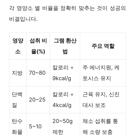
각 영양소 별 비율을 정확히 맞추는 것이 성공의
비결입니다.
영양
섭취 비
그램 환산
주요 역할
소
율(%)
법
칼로리 ÷
주 에너지원, 케
지방
70~80
9kcal/g
토시스 유지
단백
칼로리 ÷
근육 유지, 신진
20~25
질
4kcal/g
대사 보조
탄수
20~50g
채소 섭취를 통
5~10
화물
제한
해 소량 보충