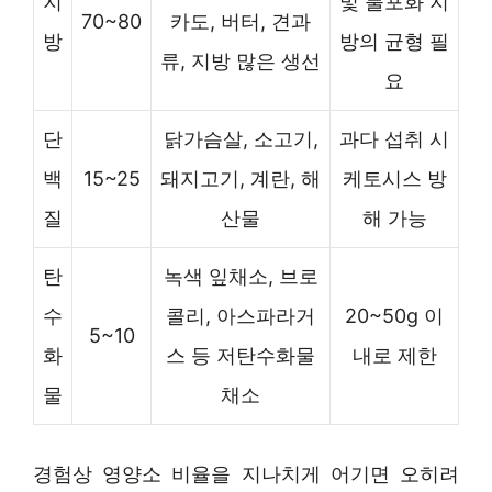
지
및 불포화 지
70~80
카도, 버터, 견과
방
방의 균형 필
류, 지방 많은 생선
요
단
닭가슴살, 소고기,
과다 섭취 시
백
15~25
돼지고기, 계란, 해
케토시스 방
질
산물
해 가능
탄
녹색 잎채소, 브로
수
콜리, 아스파라거
20~50g 이
5~10
화
스 등 저탄수화물
내로 제한
물
채소
경험상 영양소 비율을 지나치게 어기면 오히려