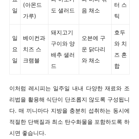
(아몬드
터 스
일
도 샐러드
음 채소
가루)
틱
돼지고기
호두
일
베이컨과
오븐에 구
구이와 양
와 치
요
치즈 스
운 닭다리
배추 샐러
즈 혼
일
크램블
와 채소
드
합
이처럼 레시피는 일주일 내내 다양한 재료와 조
리법을 활용해 식단이 단조롭지 않도록 구성됩니
다. 매 끼니마다 지방을 충분히 섭취하는 동시에
적절한 단백질과 최소 탄수화물을 포함하도록 하
시면 좋습니다.