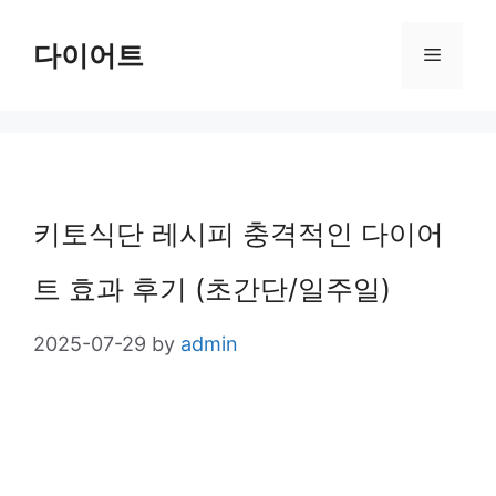
Skip
다이어트
Menu
to
content
키토식단 레시피 충격적인 다이어
트 효과 후기 (초간단/일주일)
2025-07-29
by
admin