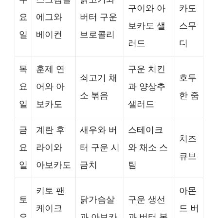
구이와 아
카도
요
에그와
버터 구운
보카도 샐
스무
일
베이컨
브로콜리
러드
디
목
훈제 연
구운 치킨
쇠고기 채
호두
요
어와 아
과 양상추
소 볶음
한 줌
일
보카도
샐러드
금
계란 후
새우와 버
스테이크
치즈
요
라이와
터 구운 시
와 채소 스
큐브
일
아보카도
금치
팀
키토 팬
아몬
토
닭가슴살
구운 생선
케이크
드 버
요
과 아보카
과 버터 볶