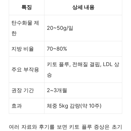
특징
상세 내용
탄수화물 제
20~50g/일
한
지방 비율
70~80%
키토 플루, 전해질 결핍, LDL 상
주요 부작용
승
권장 기간
2~3개월
효과
체중 5kg 감량(약 10주)
여러 자료와 후기를 보면 키토 플루 증상은 초기