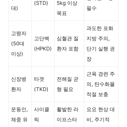
(STD)
5kg 이상
대)
필수
목표
과도한 포화
고령자
고단백
심혈관 질
지방 주의,
(50대
(HPKD)
환자 포함
단기 실행 권
이상)
장
근육 경련 주
신장병
타겟
전해질 균
의, 탄수화물
환자
(TKD)
형 필요
적절 보충
운동인,
사이클
활발한 라
요요 현상 대
체중 유
릭
이프스타
비, 주기적