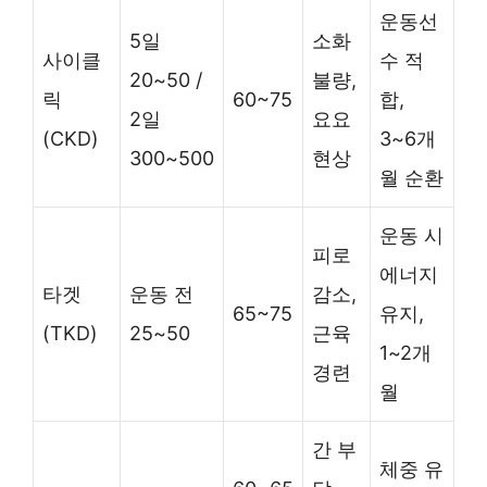
운동선
5일
소화
사이클
수 적
20~50 /
불량,
릭
60~75
합,
2일
요요
(CKD)
3~6개
300~500
현상
월 순환
운동 시
피로
에너지
타겟
운동 전
감소,
65~75
유지,
(TKD)
25~50
근육
1~2개
경련
월
간 부
체중 유