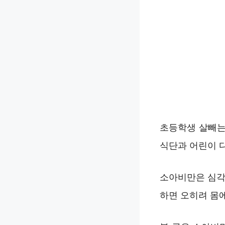
초등학생 살빼는
식단과 어린이 
소아비만은 심각
하면 오히려 몸에