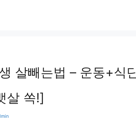
생 살빼는법 – 운동+식
뱃살 쏙!]
dmin