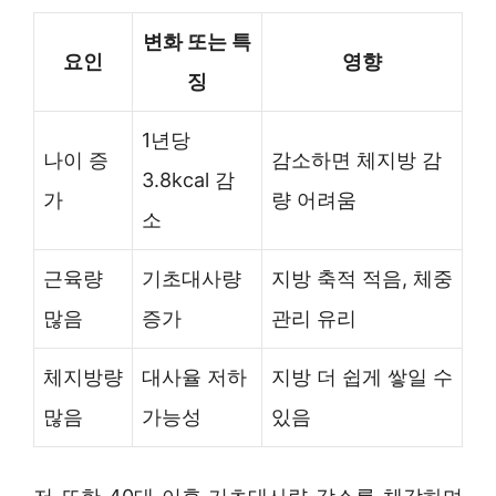
변화 또는 특
요인
영향
징
1년당
나이 증
감소하면 체지방 감
3.8kcal 감
가
량 어려움
소
근육량
기초대사량
지방 축적 적음, 체중
많음
증가
관리 유리
체지방량
대사율 저하
지방 더 쉽게 쌓일 수
많음
가능성
있음