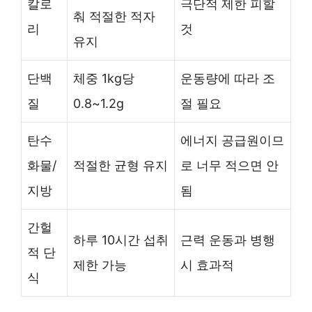
칼로
극단적 제한 피할
춰 적절한 적자
리
것
유지
단백
체중 1kg당
운동량에 따라 조
질
0.8~1.2g
절 필요
탄수
에너지 공급원이므
화물/
적절한 균형 유지
로 너무 적으면 안
지방
됨
간헐
하루 10시간 섭취
근력 운동과 병행
적 단
제한 가능
시 효과적
식