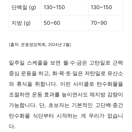
단백질 (g)
130~150
130~150
지방 (g)
50~60
70~90
[출처: 운동영양학회, 2024년 2월]
일주일 스케줄을 보면 월·수·금은 고탄일로 근력
중심 운동을 하고, 화·목·토·일은 저탄일로 유산소
와 휴식을 취합니다. 이런 사이클로 탄수화물을
조절하면 운동 효과를 높이면서도 체지방 감량이
가능합니다. 단, 초보자는 기본적인 고단백·중간
탄수화물 식단부터 시작하는 게 무리가 없습니
다.