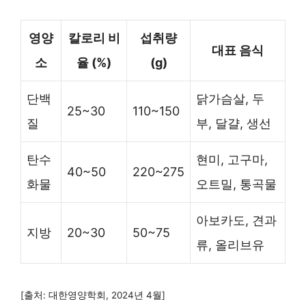
영양
칼로리 비
섭취량
대표 음식
소
율 (%)
(g)
단백
닭가슴살, 두
25~30
110~150
질
부, 달걀, 생선
탄수
현미, 고구마,
40~50
220~275
화물
오트밀, 통곡물
아보카도, 견과
지방
20~30
50~75
류, 올리브유
[출처: 대한영양학회, 2024년 4월]