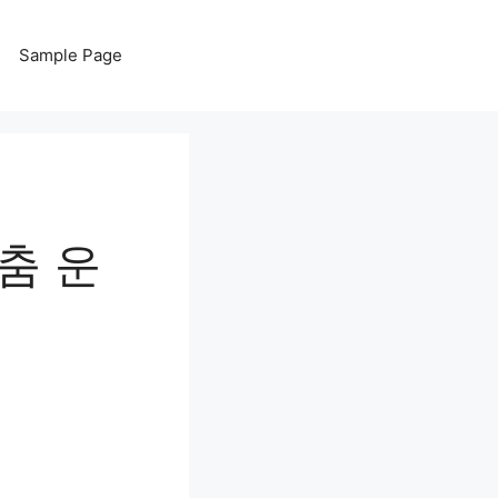
Sample Page
춤 운