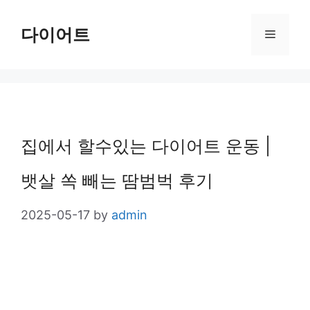
Skip
다이어트
Menu
to
content
집에서 할수있는 다이어트 운동 |
뱃살 쏙 빼는 땀범벅 후기
2025-05-17
by
admin