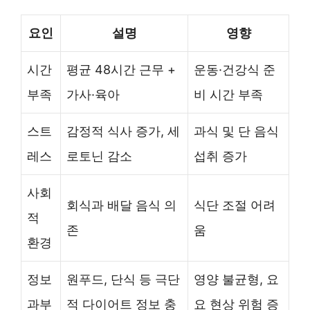
요인
설명
영향
시간
평균 48시간 근무 +
운동·건강식 준
부족
가사·육아
비 시간 부족
스트
감정적 식사 증가, 세
과식 및 단 음식
레스
로토닌 감소
섭취 증가
사회
회식과 배달 음식 의
식단 조절 어려
적
존
움
환경
정보
원푸드, 단식 등 극단
영양 불균형, 요
과부
적 다이어트 정보 충
요 현상 위험 증