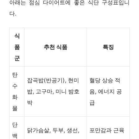
아래는 점심 다이어트에 좋은 식단 구성표입니
다.
식
품
추천 식품
특징
군
탄
잡곡밥(반공기), 현미
혈당 상승 적
수
밥, 고구마, 미니 밤호
음, 에너지 공
화
박
급
물
단
닭가슴살, 두부, 생선,
포만감과 근육
백