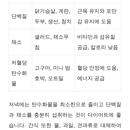
닭가슴살, 계란,
근육 유지와 포만
단백질
두부, 생선, 참치
감 유지에 도움
샐러드, 채소무
비타민과 섬유질
채소
침
공급, 칼로리 낮음
저혈당
고구마, 미니 밤
혈당 안정에 도움,
탄수화
호박, 오트밀
에너지 공급
물
저녁에는 탄수화물을 최소한으로 줄이고 단백질
과 채소를 충분히 섭취하는 것이 다이어트에 좋
습니다. 간식 또한 물, 과일, 견과류로 대체하여