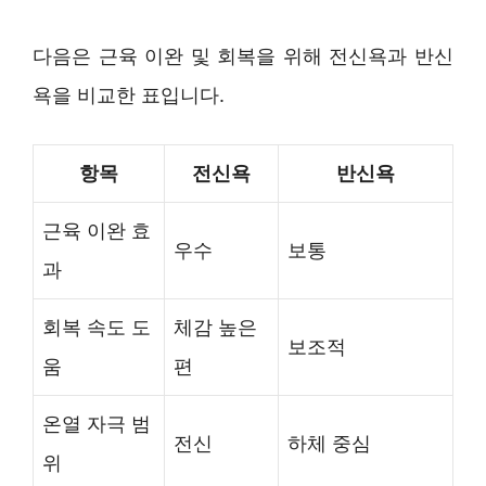
다음은 근육 이완 및 회복을 위해 전신욕과 반신
욕을 비교한 표입니다.
항목
전신욕
반신욕
근육 이완 효
우수
보통
과
회복 속도 도
체감 높은
보조적
움
편
온열 자극 범
전신
하체 중심
위