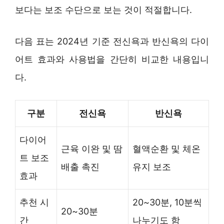
보다는 보조 수단으로 보는 것이 적절합니다.
다음 표는 2024년 기준 전신욕과 반신욕의 다이
어트 효과와 사용법을 간단히 비교한 내용입니
다.
구분
전신욕
반신욕
다이어
근육 이완 및 땀
혈액순환 및 체온
트 보조
배출 촉진
유지 보조
효과
추천 시
20~30분, 10분씩
20~30분
간
나누기도 함