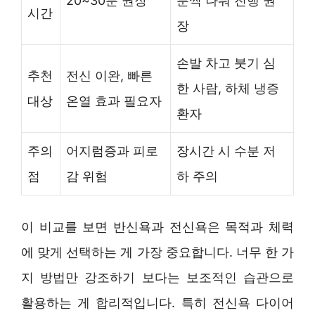
20~30분 권장
분씩 나눠 진행 권
시간
장
손발 차고 붓기 심
추천
전신 이완, 빠른
한 사람, 하체 냉증
대상
온열 효과 필요자
환자
주의
어지럼증과 피로
장시간 시 수분 저
점
감 위험
하 주의
이 비교를 보면 반신욕과 전신욕은 목적과 체력
에 맞게 선택하는 게 가장 중요합니다. 너무 한 가
지 방법만 강조하기 보다는 보조적인 습관으로
활용하는 게 합리적입니다. 특히 전신욕 다이어