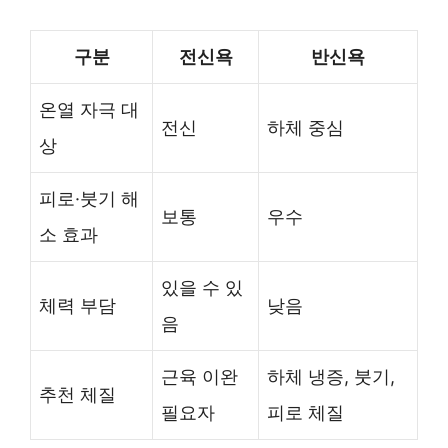
구분
전신욕
반신욕
온열 자극 대
전신
하체 중심
상
피로·붓기 해
보통
우수
소 효과
있을 수 있
체력 부담
낮음
음
근육 이완
하체 냉증, 붓기,
추천 체질
필요자
피로 체질