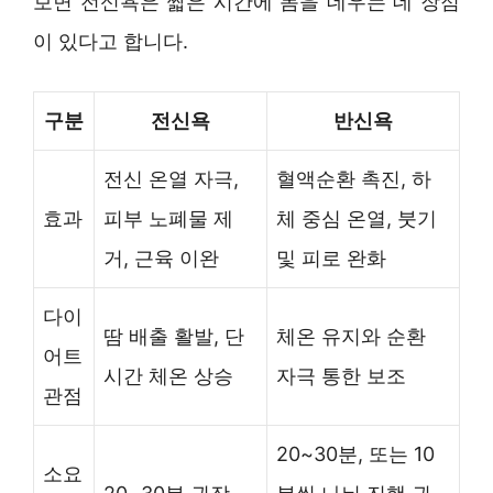
보면 전신욕은 짧은 시간에 몸을 데우는 데 장점
이 있다고 합니다.
구분
전신욕
반신욕
전신 온열 자극,
혈액순환 촉진, 하
효과
피부 노폐물 제
체 중심 온열, 붓기
거, 근육 이완
및 피로 완화
다이
땀 배출 활발, 단
체온 유지와 순환
어트
시간 체온 상승
자극 통한 보조
관점
20~30분, 또는 10
소요