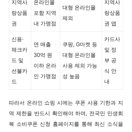
지역사
온라인몰
지역사
대형 온라인몰
랑상품
포함 지역
랑상품
제외
권
내 가맹점
권 앱
신용·
카드사
연 매출
쿠팡, G마켓 등
체크카
및 정
30억 원
대형 온라인몰
드 및
부 공
이하 온라
사용 제외 가능
선불카
식 안
인 가맹점
성 높음
드
내
따라서 온라인 쇼핑 시에는 쿠폰 사용 기한과 지
역 제한을 반드시 확인해야 하며, 전국민 민생회
복 소비쿠폰 신청 홈페이지를 통해 최신 소식을