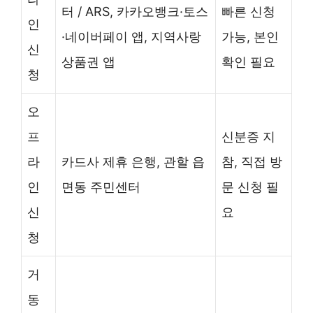
터 / ARS, 카카오뱅크·토스
빠른 신청
인
·네이버페이 앱, 지역사랑
가능, 본인
신
상품권 앱
확인 필요
청
오
프
신분증 지
라
카드사 제휴 은행, 관할 읍
참, 직접 방
인
면동 주민센터
문 신청 필
신
요
청
거
동