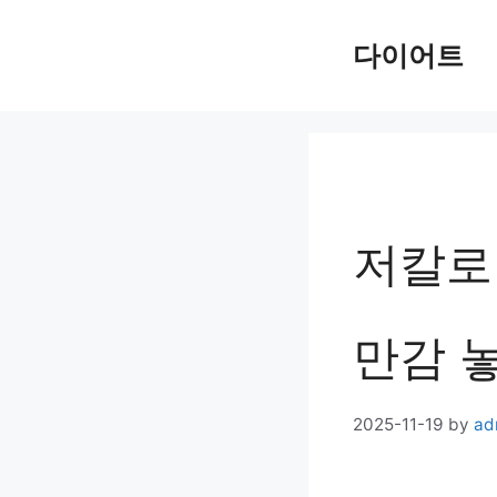
Skip
다이어트
to
content
저칼로리
만감 
2025-11-19
by
ad