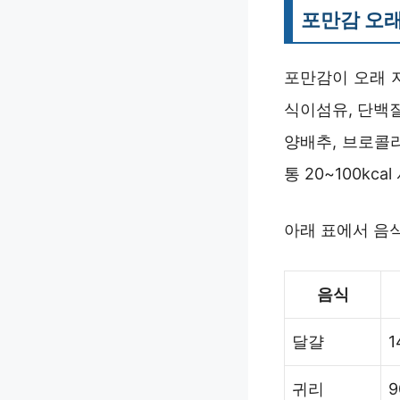
포만감 오래
포만감이 오래 
식이섬유, 단백질
양배추, 브로콜리
통 20~100kc
아래 표에서 음
음식
달걀
1
귀리
9