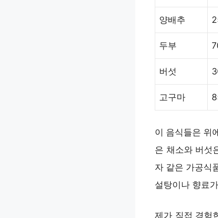
양배추
2
두부
7
버섯
3
고구마
8
이 음식들은 위
은 채소와 버섯
자 같은 가공식
설탕이나 향료가
제가 직접 경험