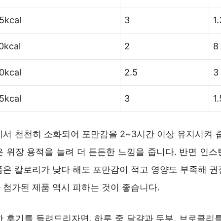
5kcal
3
1.
0kcal
2
8
0kcal
2.5
3
5kcal
3
1.
에서 천천히 소화되어 포만감을 2~3시간 이상 유지시켜 줍
은 위장 용적을 늘려 더 든든한 느낌을 줍니다. 반면 인스
품은 칼로리가 낮다 해도 포만감이 적고 영양도 부족해 권
 첨가된 제품 역시 피하는 것이 좋습니다.
한 후기를 들려드리자면, 하루 중 달걀과 두부, 브로콜리를