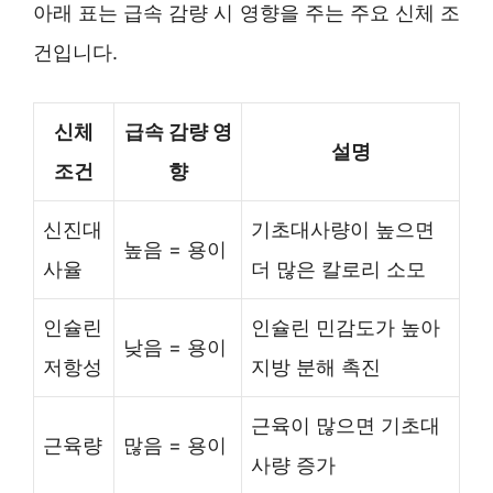
아래 표는 급속 감량 시 영향을 주는 주요 신체 조
건입니다.
신체
급속 감량 영
설명
조건
향
신진대
기초대사량이 높으면
높음 = 용이
사율
더 많은 칼로리 소모
인슐린
인슐린 민감도가 높아
낮음 = 용이
저항성
지방 분해 촉진
근육이 많으면 기초대
근육량
많음 = 용이
사량 증가