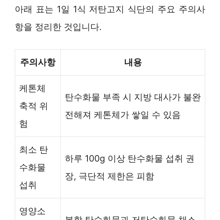
아래 표는 1일 1식 저탄고지 식단의 주요 주의사
항을 정리한 것입니다.
주의사항
내용
케톤체
탄수화물 부족 시 지방 대사가 불완
축적 위
전해져 케톤체가 쌓일 수 있음
험
최소 탄
하루 100g 이상 탄수화물 섭취 권
수화물
장, 극단적 제한은 피함
섭취
영양소
복합 탄수화물과 저탄수화물 채소,