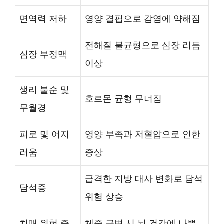
면역력 저하
영양 결핍으로 감염에 약해짐
전해질 불균형으로 심장 리듬
심장 부정맥
이상
생리 불순 및
호르몬 균형 무너짐
무월경
피로 및 어지
영양 부족과 저혈압으로 인한
러움
증상
급격한 지방 대사 변화로 담석
담석증
위험 상승
치매 위험 증
체중 급변 시 뇌 건강에 나쁜