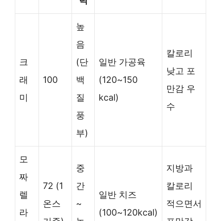
력
높
음
칼로리
크
(단
일반 가공육
낮고 포
래
100
백
(120~150
만감 우
미
질
kcal)
수
풍
부)
모
중
지방과
짜
72 (1
간
칼로리
렐
일반 치즈
온스
~
적으면서
라
(100~120kcal)