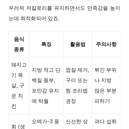
우러져 저칼로리를 유지하면서도 만족감을 높이
는데 최적화되어 있죠.
음식
특징
활용법
주의사항
종류
돼지고
지방 적고 단
껍질 제거,
튀긴 부위
기 목
백질 풍부,
구이 또는
나 지방
살, 구
포만감 유지
찜 조리법
많은 부분
운 치
에 탁월
권장
피하기
킨
오메가-3 풍
신선한 상
과다 섭취
회 (생