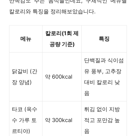
만족감도 주는 음식들인데요, 구체적인 메뉴별
칼로리와 특징을 정리해보았습니다.
칼로리(1회 제
메뉴
특징
공량 기준)
단백질과 식이섬
닭갈비 (간
유 풍부, 고추장
약 600kcal
장 양념)
대비 칼로리 낮
음
타코 (옥수
튀김 없이 지방
수 가루 토
약 300kcal
적고 포만감 높
르티야)
음