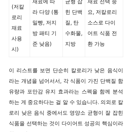
재료에 따
균형 잡
재료 선택 중
(저칼
라 다양 (통
힌 단백
요, 저칼로리
로리
밀빵, 저지
질, 탄
소스로 다이
재료
방 패티 기
수화물,
어트 식품 전
사용
준 낮음)
지방
환 가능
시)
이 리스트를 보면 단순히 칼로리가 낮은 음식이
라는 개념을 넘어서서, 각 식품이 가진 단백질 함
유량과 포만감 유지 효과라는 스펙을 함께 분석
하는 게 중요하다는 걸 알 수 있습니다. 의외로 칼
로리 낮은 음식 중에서도 영양소 균형이 잘 잡힌
식품을 선택하는 것이 다이어트 성공의 핵심이라