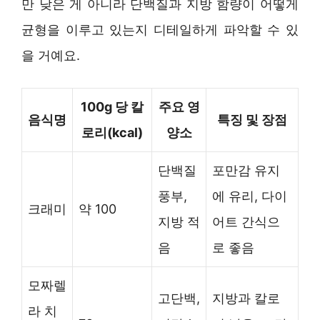
만 낮은 게 아니라 단백질과 지방 함량이 어떻게
균형을 이루고 있는지 디테일하게 파악할 수 있
을 거예요.
100g 당 칼
주요 영
음식명
특징 및 장점
로리(kcal)
양소
단백질
포만감 유지
풍부,
에 유리, 다이
크래미
약 100
지방 적
어트 간식으
음
로 좋음
모짜렐
고단백,
지방과 칼로
라 치