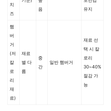
기준)
높
포만감
치
음
유지
즈
햄
버
재료 선
거
택 시 칼
(저
재료
중
로리
칼
별 다
일반 햄버거
간
30~40%
로
름
절감 가
리
능
재
료)