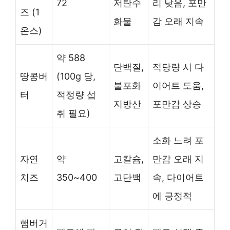
72
저탄수
리 낮음, 포만
즈 (1
화물
감 오래 지속
온스)
약 588
단백질,
적당량 시 다
땅콩버
(100g 당,
불포화
이어트 도움,
터
적정량 섭
지방산
포만감 상승
취 필요)
소화 느려 포
자연
약
고칼슘,
만감 오래 지
치즈
350~400
고단백
속, 다이어트
에 긍정적
햄버거