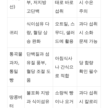
부, 저지방
태로 바로
시 수은
선)
고단백
섭취
주의
식이섬유 다
오트밀, 스
과다 섭취
귀리
량, 혈당 상
무디, 샐러
시 소화
승 완화
드에 활용
문제 가능
통곡물
단백질과 섬
아침식사
과자,
유질 풍부,
당 함량
나 간식으
통밀
혈당 조절 도
확인 필수
로 적합
빵
움
불포화 지방
소량씩 빵
과다 섭취
땅콩버
과 식이섬유
이나 요거
시 칼로리
터