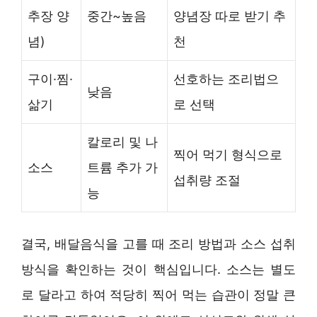
추장 양
중간~높음
양념장 따로 받기 추
념)
천
구이·찜·
선호하는 조리법으
낮음
삶기
로 선택
칼로리 및 나
찍어 먹기 형식으로
소스
트륨 추가 가
섭취량 조절
능
결국, 배달음식을 고를 때 조리 방법과 소스 섭취
방식을 확인하는 것이 핵심입니다. 소스는 별도
로 달라고 하여 적당히 찍어 먹는 습관이 정말 큰