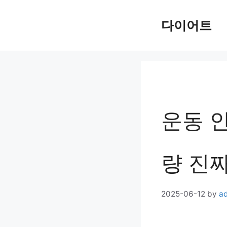
Skip
다이어트
to
content
운동 안
량 진짜
2025-06-12
by
a