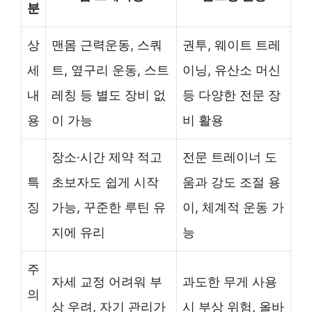
분
상
맨몸 근력운동, 스쿼
권투, 웨이트 트레
세
트, 옆구리 운동, 스트
이닝, 유산소 머신
내
레칭 등 별도 장비 없
등 다양한 전문 장
용
이 가능
비 활용
장소·시간 제약 적고
전문 트레이너 도
특
초보자도 쉽게 시작
움과 강도 조절 용
징
가능, 꾸준한 루틴 유
이, 체계적 운동 가
지에 유리
능
주
자세 교정 어려워 부
과도한 무게 사용
의
상 우려, 자기 관리가
시 부상 위험, 올바