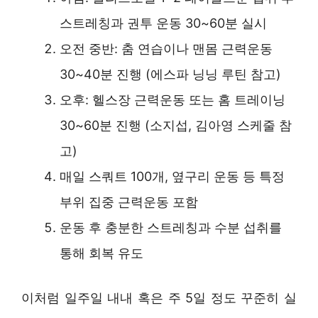
스트레칭과 권투 운동 30~60분 실시
오전 중반: 춤 연습이나 맨몸 근력운동
30~40분 진행 (에스파 닝닝 루틴 참고)
오후: 헬스장 근력운동 또는 홈 트레이닝
30~60분 진행 (소지섭, 김아영 스케줄 참
고)
매일 스쿼트 100개, 옆구리 운동 등 특정
부위 집중 근력운동 포함
운동 후 충분한 스트레칭과 수분 섭취를
통해 회복 유도
이처럼 일주일 내내 혹은 주 5일 정도 꾸준히 실