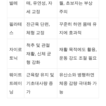
발레
매, 유연성, 자
월, 초보자는 부상
세 교정
주의
필라테
잔근육 단련,
꾸준히 하면 몸매 유
스
체형 교정
지에 효과적
척추 및 관절
자이로
재활 목적에도 활용,
재활, 신체 균
토닉
운동 강도 조절 필요
형 강화
웨이트
근육량 유지 및
유산소와 병행하면
트레이
기초대사량 증
체중 감량 극대화 가
닝
가
능