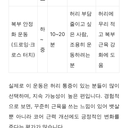
허리 부담
허리에
복부 안정
줄이고 싶
무리 적
하
화 운동
10~20
은 사람,
고 복부
~
(드로잉·크
분
조용히 운
근육 강
중
로스 터치)
동하려는
화에 도
분
움
실제로 이 운동은 허리 통증이 있는 분들이 많이
선택하며, 지속 가능성이 높은 편입니다. 경험적
으로 보면, 꾸준히 근육을 쓰는 느낌이 있어 뱃살
뿐 아니라 코어 근력 개선에도 긍정적인 변화를
준다는 평가가 많습니다.