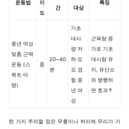
운동법
이
특징
간
대상
도
기초
대사
근육량 증
중년 여성
량 저
가로 기초
맞춤 근력
20~40
하·요
대사량 유
운동 (스
중
분
요 경
지, 유산소
쿼트·아
험 중
와 병행하
령)
년 여
면 효과↑
성
한 가지 주의할 점은 무릎이나 허리에 무리가 가