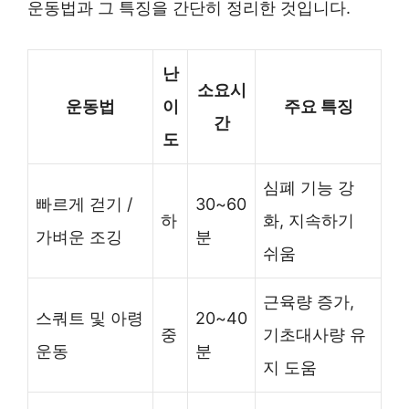
운동법과 그 특징을 간단히 정리한 것입니다.
난
소요시
운동법
이
주요 특징
간
도
심폐 기능 강
빠르게 걷기 /
30~60
하
화, 지속하기
가벼운 조깅
분
쉬움
근육량 증가,
스쿼트 및 아령
20~40
중
기초대사량 유
운동
분
지 도움