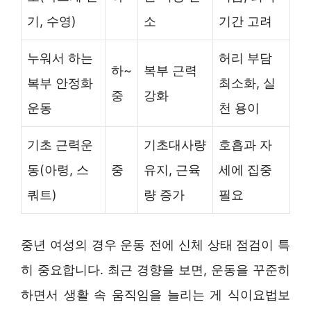
기, 수영)
소
기간 고려
누워서 하는
허리 부담
하~
복부 근력
복부 안정화
최소화, 실
중
강화
운동
천 용이
기초 근력운
기초대사량
호흡과 자
동(아령, 스
중
유지, 근육
세에 집중
쿼트)
량 증가
필요
중년 여성의 경우 운동 전에 신체 상태 점검이 특
히 중요합니다. 최근 경향을 보면, 운동을 꾸준히
하면서 생활 속 움직임을 늘리는 게 식이요법보