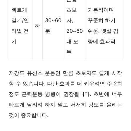
빠르게
초보
기본적이며
걷기/인
30~60
자,
꾸준히 하기
하
터벌 걷
분
20~60
쉬움. 뱃살 감
기
대 모
량에 효과적
두
저강도 유산소 운동인 만큼 초보자도 쉽게 시작
할 수 있습니다. 다만 효과를 더 키우려면 주 2회
정도 근력운동 병행이 권장됩니다. 초반에 너무
빠르게 달리려 하지 말고 서서히 강도를 올리는
것이 중요합니다.