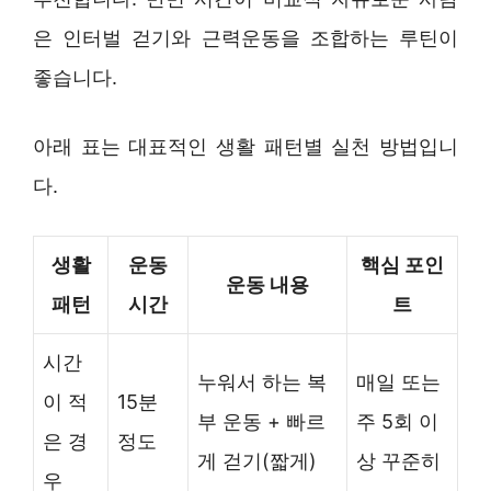
은 인터벌 걷기와 근력운동을 조합하는 루틴이
좋습니다.
아래 표는 대표적인 생활 패턴별 실천 방법입니
다.
생활
운동
핵심 포인
운동 내용
패턴
시간
트
시간
누워서 하는 복
매일 또는
이 적
15분
부 운동 + 빠르
주 5회 이
은 경
정도
게 걷기(짧게)
상 꾸준히
우