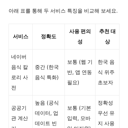
아래 표를 통해 두 서비스 특징을 비교해 보세요.
사용 편의
추천 대
서비스
정확도
성
상
네이버
보통 (웹 기
한국 음
음식 칼
중간 (한국
반, 앱 연동
식 위주
로리 사
음식 특화)
필요)
초보자
전
높음 (공식
정확성
공공기
보통 (기본
데이터, 업
우선 유
관 계산
입력, 모바
데이트 빈
지 사용