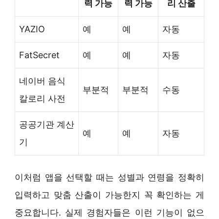
력 가능
력 가능
리 산출
YAZIO
예
예
자동
FatSecret
예
예
자동
네이버 음식
부분적
부분적
수동
칼로리 사전
공공기관 계산
예
예
자동
기
이처럼 앱을 선택할 때는 성별과 연령을 정확히
입력하고 맞춤 산출이 가능한지 꼭 확인하는 게
중요합니다. 실제 경험자들은 이런 기능이 없으