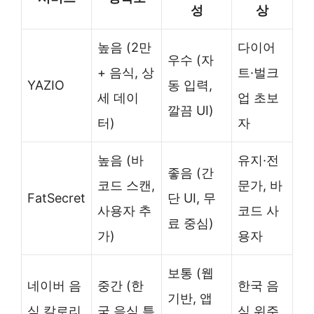
성
상
높음 (2만
다이어
우수 (자
+ 음식, 상
트·벌크
YAZIO
동 입력,
세 데이
업 초보
깔끔 UI)
터)
자
높음 (바
유지·전
좋음 (간
코드 스캔,
문가, 바
FatSecret
단 UI, 무
사용자 추
코드 사
료 중심)
가)
용자
보통 (웹
네이버 음
중간 (한
한국 음
기반, 앱
식 칼로리
국 음식 특
식 위주