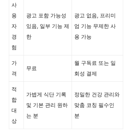
사
용
광고 포함 가능성
광고 없음, 프리미
자
있음, 일부 기능 제
엄 기능 무제한 사
경
한
용 가능
험
가
월 구독료 또는 일
무료
격
회성 결제
적
가볍게 식단 기록
정밀한 건강 관리와
합
및 기본 관리 원하
맞춤 코칭 필수인
대
는 분
분
상