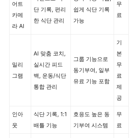
어트
무
단 기록, 편리
쉽게 식단 기록
카메
료
한 식단 관리
가능
라 AI
기
AI 맞춤 코치,
본
그룹 기능으로
밀리
실시간 피드
무
동기부여, 일부
그램
백, 운동/식단
료
유료 기능 포함
통합 관리
제
공
인아
식단 기록, 1:1
호응도 높은 동
무
웃
배틀 기능
기부여 시스템
료