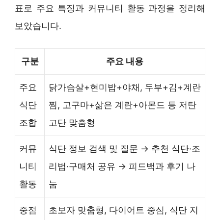
표로 주요 특징과 커뮤니티 활동 과정을 정리해
보았습니다.
구분
주요 내용
주요
닭가슴살+현미밥+야채, 두부+김+계란
식단
찜, 고구마+삶은 계란+아몬드 등 저탄
조합
고단 맞춤형
커뮤
식단 정보 검색 및 질문 → 추천 식단·조
니티
리법·구매처 공유 → 피드백과 후기 나
활동
눔
중점
초보자 맞춤형, 다이어트 중심, 식단 지