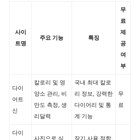
무
료
사이
제
주요 기능
특징
트명
공
여
부
칼로리 및 영
국내 최대 칼로
다이
양소 관리, 비
리 정보, 강력한
무
어트
만도 측정, 생
다이어리 및 통
료
신
리달력
계 기능
다이
사진으로 식
장기 사용 적합,