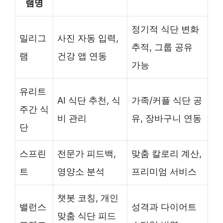
램명
정기적 식단 변화
밀리그
사진 자동 입력,
추적, 그룹 공유
램
건강 앱 연동
가능
유리트
AI 식단 추천, 식
가족/커플 식단 공
주간 식
비 관리
유, 장바구니 연동
단
스프린
전문가 피드백,
맞춤 칼로리 계산,
트
영양소 분석
프리미엄 서비스
챗봇 코칭, 개인
밸런스
성격과 다이어트
맞춤 식단 피드