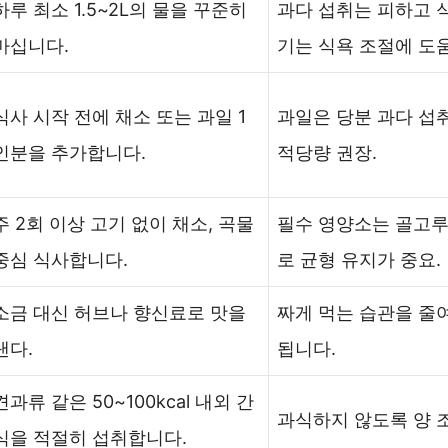
하루 최소 1.5~2L의 물을 꾸준히
과다 섭취는 피하고 식
마십니다.
기는 식욕 조절에 도움
식사 시작 전에 채소 또는 과일 1
과일은 당분 과다 섭
인분을 추가합니다.
적당량 권장.
주 2회 이상 고기 없이 채소, 곡물
필수 영양소는 골고루
중심 식사합니다.
로 균형 유지가 중요.
소금 대신 허브나 향신료로 맛을
짜게 먹는 습관을 줄
낸다.
됩니다.
견과류 같은 50~100kcal 내외 간
과식하지 않도록 양 조
식을 적절히 섭취합니다.