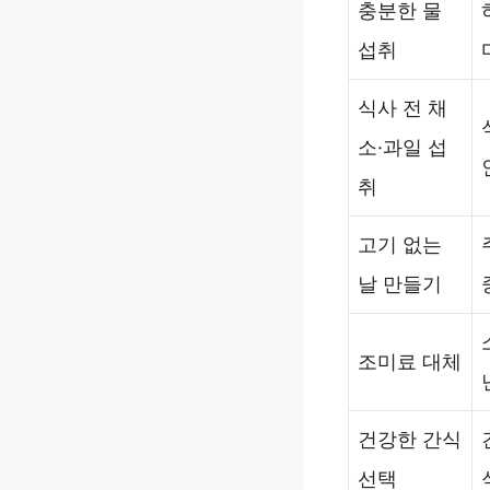
충분한 물
섭취
식사 전 채
소·과일 섭
취
고기 없는
날 만들기
조미료 대체
건강한 간식
선택