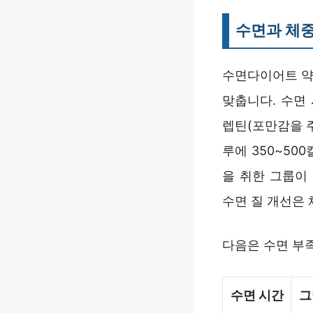
수면과 체중
수면다이어트 약
맞춥니다. 수면
렙틴(포만감을 주
루에 350~50
을 취한 그룹이
수면 질 개선은 
다음은 수면 부
수면 시간
그