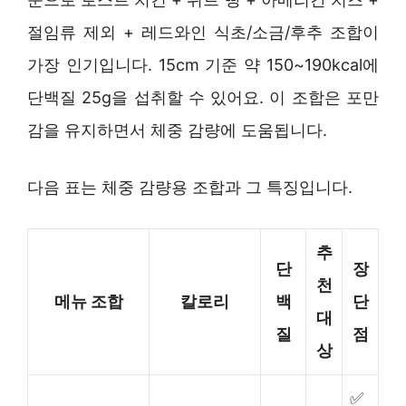
절임류 제외 + 레드와인 식초/소금/후추 조합이
가장 인기입니다. 15cm 기준 약 150~190kcal에
단백질 25g을 섭취할 수 있어요. 이 조합은 포만
감을 유지하면서 체중 감량에 도움됩니다.
다음 표는 체중 감량용 조합과 그 특징입니다.
추
단
장
천
메뉴 조합
칼로리
백
단
대
질
점
상
✅