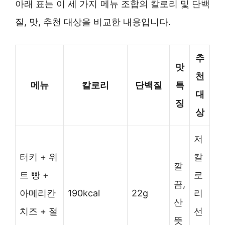
아래 표는 이 세 가지 메뉴 조합의 칼로리 및 단백
질, 맛, 추천 대상을 비교한 내용입니다.
추
맛
천
메뉴
칼로리
단백질
특
대
징
상
저
터키 + 위
칼
깔
트 빵 +
로
끔,
아메리칸
190kcal
22g
리
산
치즈 + 절
선
뜻