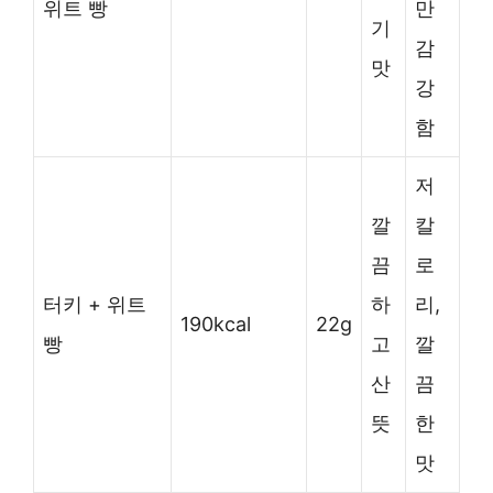
위트 빵
만
기
감
맛
강
함
저
깔
칼
끔
로
터키 + 위트
하
리,
190kcal
22g
빵
고
깔
산
끔
뜻
한
맛