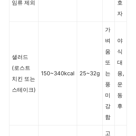
임류 제외
호
자
가
벼
야
움
식
샐러드
또
대
(로스트
150~340kcal
25~32g
는
용,
치킨 또는
풍
운
스테이크)
미
동
강
후
함
고