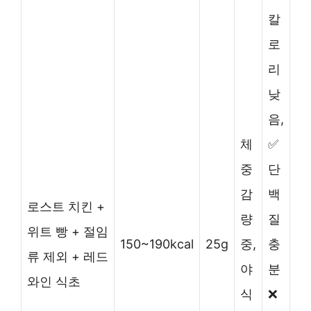
칼
로
리
낮
음,
체
✅
중
단
감
백
로스트 치킨 +
량
질
위트 빵 + 절임
150~190kcal
25g
중,
충
류 제외 + 레드
야
분
와인 식초
식
❌