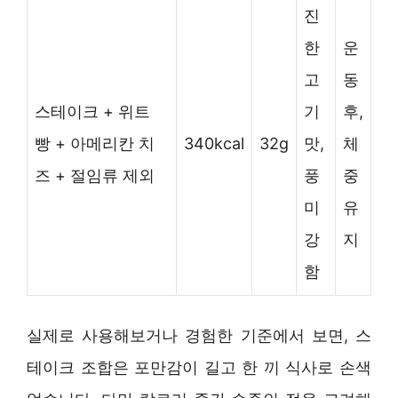
진
한
운
고
동
스테이크 + 위트
기
후,
빵 + 아메리칸 치
340kcal
32g
맛,
체
즈 + 절임류 제외
풍
중
미
유
강
지
함
실제로 사용해보거나 경험한 기준에서 보면, 스
테이크 조합은 포만감이 길고 한 끼 식사로 손색