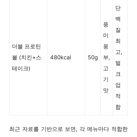
단
백
풍
질
미
최
더블 프로틴
풍
고,
볼 (치킨+스
480kcal
50g
부,
벌
테이크)
고
크
기
업
맛
적
합
최근 자료를 기반으로 보면, 각 메뉴마다 적합한