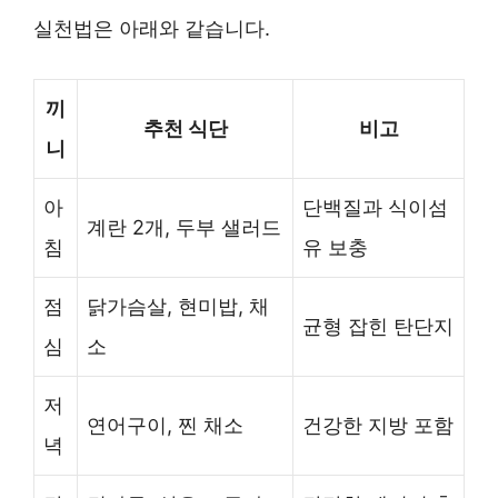
실천법은 아래와 같습니다.
끼
추천 식단
비고
니
아
단백질과 식이섬
계란 2개, 두부 샐러드
침
유 보충
점
닭가슴살, 현미밥, 채
균형 잡힌 탄단지
심
소
저
연어구이, 찐 채소
건강한 지방 포함
녁