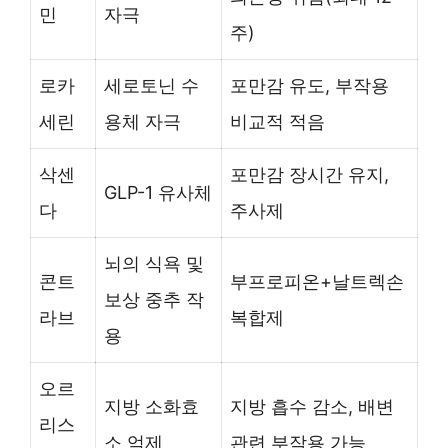
민
자극
주)
로카
세로토닌 수
포만감 유도, 부작용
세린
용체 자극
비교적 적음
삭센
포만감 장시간 유지,
GLP-1 유사체
다
주사제
뇌의 식욕 및
콘트
부프로피온+날트렉손
보상 중추 작
라브
복합제
용
오르
지방 소화효
지방 흡수 감소, 배변
리스
소 억제
관련 부작용 가능