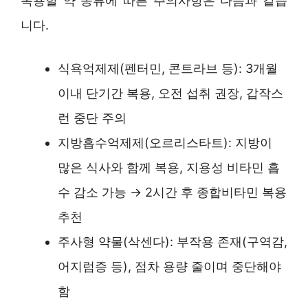
복용할 약 종류에 따른 주의사항은 다음과 같습
니다.
식욕억제제(펜터민, 콘트라브 등): 3개월
이내 단기간 복용, 오전 섭취 권장, 갑작스
런 중단 주의
지방흡수억제제(오르리스타트): 지방이
많은 식사와 함께 복용, 지용성 비타민 흡
수 감소 가능 → 2시간 후 종합비타민 복용
추천
주사형 약물(삭센다): 부작용 존재(구역감,
어지럼증 등), 점차 용량 줄이며 중단해야
함