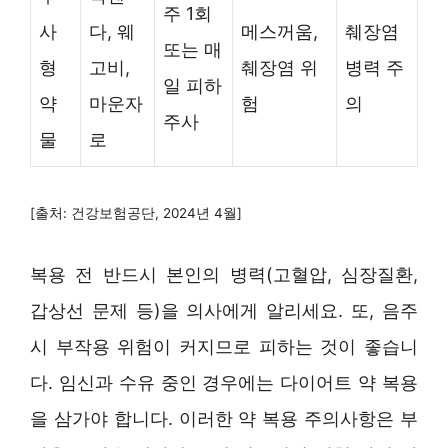
주 1회
사
다, 웨
메스꺼움,
췌장염
또는 매
형
고비,
췌장염 위
병력 주
일 피하
약
마운자
험
의
주사
물
로
[출처: 건강보험공단, 2024년 4월]
복용 전 반드시 본인의 병력(고혈압, 심장질환,
갑상선 문제 등)을 의사에게 알리세요. 또, 음주
시 부작용 위험이 커지므로 피하는 것이 좋습니
다. 임신과 수유 중인 경우에는 다이어트 약 복용
을 삼가야 합니다. 이러한 약 복용 주의사항은 부