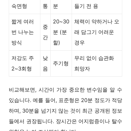
숙면형
통
분
들기 전 용
짧게 여러
20~30
체력이 약하거나 오
중
번 나누는
분 (분
래 담그기 어려운
간
방식
할)
경우
저강도 주
낮
무리 없이 습관화
주기형
2~3회형
음
희망자
비교해보면, 시간이 가장 중요한 변수임을 알 수
있습니다. 예를 들어, 표준형은 20분 정도가 적당
하며, 30분을 넘기지 않는 것이 최근 공개된 정보
들에서 권장됩니다. 장시간은 어지럼증이나 탈수