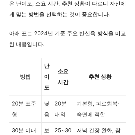
은 난이도, 소요 시간, 추천 상황이 다르니 자신에
게 맞는 방법을 선택하는 것이 중요합니다.
아래 표는 2024년 기준 주요 반신욕 방식을 비교
한 내용입니다.
난
소요
방법
이
추천 상황
시간
도
20분 표준
낮
20분
기본형, 피로회복·
형
음
내외
숙면에 적합
30분 이내
보
25~30
저녁 긴장 완화, 잠