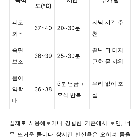
목적
시간
추가 팁
도(℃)
피로
저녁 시간 추
37~40
20~30분
회복
천
숙면
끝난 뒤 미지
36~39
25~30분
보조
근한 물 샤워
몸이
5분 담금 +
무리 없이 조
약할
36~38
휴식 반복
절
때
실제로 사용해보거나 경험한 기준에서 보면, 너
무 뜨거운 물이나 장시간 반신욕은 오히려 몸을