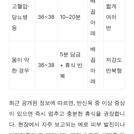
배
고혈압·
짧게
꼽
당뇨병
36~38
10~20분
여러
아
등
번
래
배
5분 담금
몸이 약
꼽
저강도
36~38
+ 휴식 반
한 경우
아
반복형
복
래
최근 공개된 정보에 따르면, 반신욕 중 이상 증상
이 있으면 즉시 멈추고 충분한 휴식을 권장합니
다. 현장에서 자주 보고되는 예로 피부 발진이나