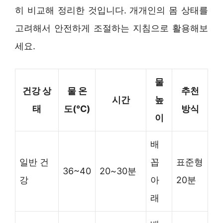
히 비교해 정리한 것입니다. 개개인의 몸 상태를
고려해서 안전하게 조절하는 지침으로 활용해보
세요.
물
건강 상
물 온
추천
시간
높
태
도(℃)
방식
이
배
일반 건
꼽
표준형
36~40
20~30분
강
아
20분
래