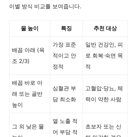
이별 방식 비교를 보여줍니다.
물 높이
특징
추천 대상
가장 표준
일반 건강인, 피
배꼽 아래 (욕
적이고 안
로 회복·숙면 목
조 2/3)
정적
적
배꼽 바로 아
심혈관 부
고혈압·당뇨, 체
래 또는 골반
담 최소화
력이 약한 사람
높이
열 노출 적
그 외 낮은 물
초보자 또는 신
어 부담 적