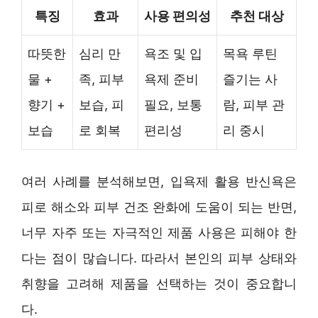
특징
효과
사용 편의성
추천 대상
따뜻한
심리 만
욕조 및 입
목욕 루틴
물 +
족, 피부
욕제 준비
즐기는 사
향기 +
보습, 피
필요, 보통
람, 피부 관
보습
로 회복
편리성
리 중시
여러 사례를 분석해보면, 입욕제 활용 반신욕은
피로 해소와 피부 건조 완화에 도움이 되는 반면,
너무 자주 또는 자극적인 제품 사용은 피해야 한
다는 점이 많습니다. 따라서 본인의 피부 상태와
취향을 고려해 제품을 선택하는 것이 중요합니
다.