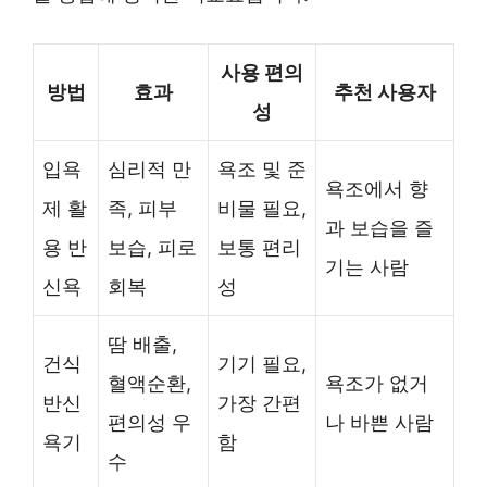
사용 편의
방법
효과
추천 사용자
성
입욕
심리적 만
욕조 및 준
욕조에서 향
제 활
족, 피부
비물 필요,
과 보습을 즐
용 반
보습, 피로
보통 편리
기는 사람
신욕
회복
성
땀 배출,
건식
기기 필요,
혈액순환,
욕조가 없거
반신
가장 간편
편의성 우
나 바쁜 사람
욕기
함
수