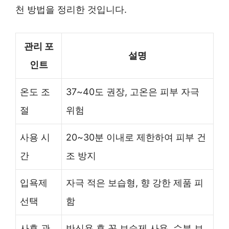
천 방법을 정리한 것입니다.
관리 포
설명
인트
온도 조
37~40도 권장, 고온은 피부 자극
절
위험
사용 시
20~30분 이내로 제한하여 피부 건
간
조 방지
입욕제
자극 적은 보습형, 향 강한 제품 피
선택
함
사후 관
반신욕 후 꼭 보습제 사용, 수분 보