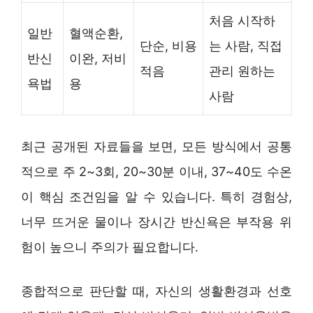
처음 시작하
일반
혈액순환,
단순, 비용
는 사람, 직접
반신
이완, 저비
적음
관리 원하는
욕법
용
사람
최근 공개된 자료들을 보면, 모든 방식에서 공통
적으로 주 2~3회, 20~30분 이내, 37~40도 수온
이 핵심 조건임을 알 수 있습니다. 특히 경험상,
너무 뜨거운 물이나 장시간 반신욕은 부작용 위
험이 높으니 주의가 필요합니다.
종합적으로 판단할 때, 자신의 생활환경과 선호