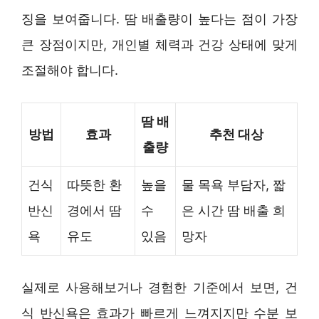
징을 보여줍니다. 땀 배출량이 높다는 점이 가장
큰 장점이지만, 개인별 체력과 건강 상태에 맞게
조절해야 합니다.
땀 배
방법
효과
추천 대상
출량
건식
따뜻한 환
높을
물 목욕 부담자, 짧
반신
경에서 땀
수
은 시간 땀 배출 희
욕
유도
있음
망자
실제로 사용해보거나 경험한 기준에서 보면, 건
식 반신욕은 효과가 빠르게 느껴지지만 수분 보