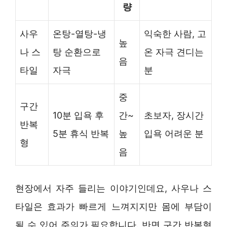
량
사우
온탕-열탕-냉
익숙한 사람, 고
높
나 스
탕 순환으로
온 자극 견디는
음
타일
자극
분
중
구간
10분 입욕 후
간~
초보자, 장시간
반복
5분 휴식 반복
높
입욕 어려운 분
형
음
현장에서 자주 들리는 이야기인데요, 사우나 스
타일은 효과가 빠르게 느껴지지만 몸에 부담이
될 수 있어 주의가 필요합니다. 반면 구간 반복형