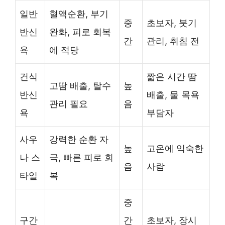
일반
혈액순환, 부기
중
초보자, 붓기
반신
완화, 피로 회복
간
관리, 취침 전
욕
에 적당
건식
짧은 시간 땀
고땀 배출, 탈수
높
반신
배출, 물 목욕
관리 필요
음
욕
부담자
사우
강력한 순환 자
높
고온에 익숙한
나 스
극, 빠른 피로 회
음
사람
타일
복
중
구간
간
초보자, 장시