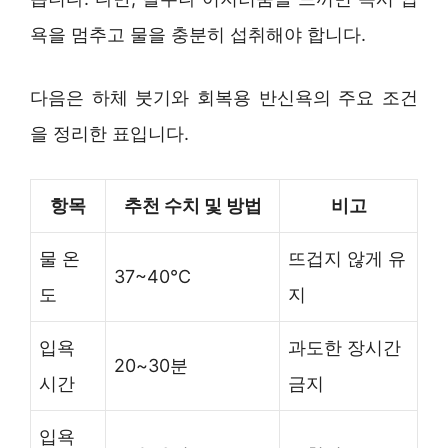
욕을 멈추고 물을 충분히 섭취해야 합니다.
다음은 하체 붓기와 회복용 반신욕의 주요 조건
을 정리한 표입니다.
항목
추천 수치 및 방법
비고
물 온
뜨겁지 않게 유
37~40℃
도
지
입욕
과도한 장시간
20~30분
시간
금지
입욕