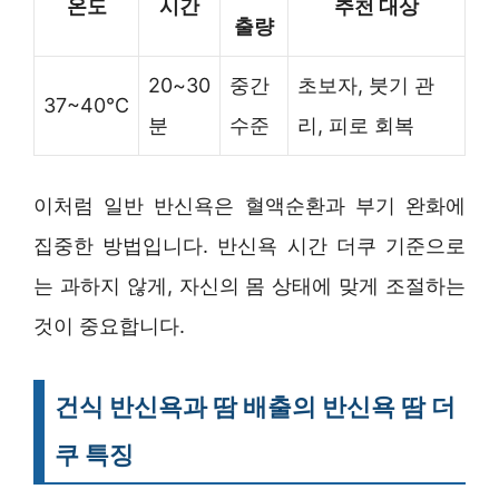
온도
시간
추천 대상
출량
20~30
중간
초보자, 붓기 관
37~40℃
분
수준
리, 피로 회복
이처럼 일반 반신욕은 혈액순환과 부기 완화에
집중한 방법입니다. 반신욕 시간 더쿠 기준으로
는 과하지 않게, 자신의 몸 상태에 맞게 조절하는
것이 중요합니다.
건식 반신욕과 땀 배출의 반신욕 땀 더
쿠 특징