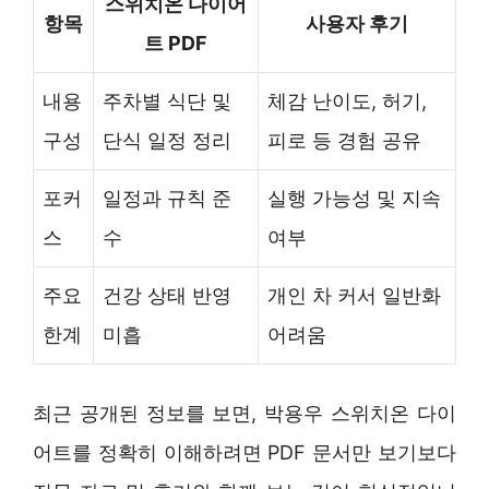
스위치온 다이어
항목
사용자 후기
트 PDF
내용
주차별 식단 및
체감 난이도, 허기,
구성
단식 일정 정리
피로 등 경험 공유
포커
일정과 규칙 준
실행 가능성 및 지속
스
수
여부
주요
건강 상태 반영
개인 차 커서 일반화
한계
미흡
어려움
최근 공개된 정보를 보면, 박용우 스위치온 다이
어트를 정확히 이해하려면 PDF 문서만 보기보다