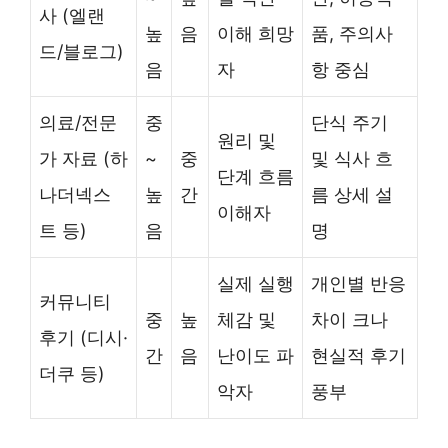
사 (엘랜
높
음
이해 희망
품, 주의사
드/블로그)
음
자
항 중심
의료/전문
중
단식 주기
원리 및
가 자료 (하
~
중
및 식사 흐
단계 흐름
나더넥스
높
간
름 상세 설
이해자
트 등)
음
명
실제 실행
개인별 반응
커뮤니티
중
높
체감 및
차이 크나
후기 (디시·
간
음
난이도 파
현실적 후기
더쿠 등)
악자
풍부