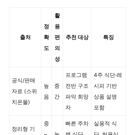
활
정
용
출처
확
편
추천 대상
특징
도
의
성
프로그램
4주 식단·레
공식/판매
높
중
전반 구조
시피 기반
자료 (스위
음
간
파악 희망
상품 설명
치온몰)
자
포함
중
빠른 주차
실용적 식
정리형 기
~
높
별 식단
단, 허용식