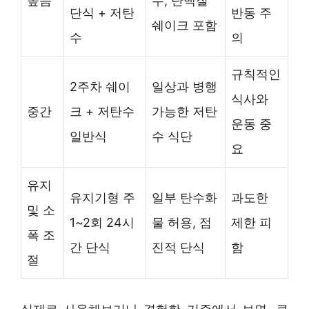
높음
수, 단백질
단식 + 저탄
반동 주
쉐이크 포함
수
의
규칙적인
2주차 쉐이
일상과 병행
식사와
중간
크 + 저탄수
가능한 저탄
운동 중
일반식
수 식단
요
유지
유지기형 주
일부 탄수화
과도한
및 소
1~2회 24시
물 허용, 점
제한 피
폭 조
간 단식
진적 단식
함
절