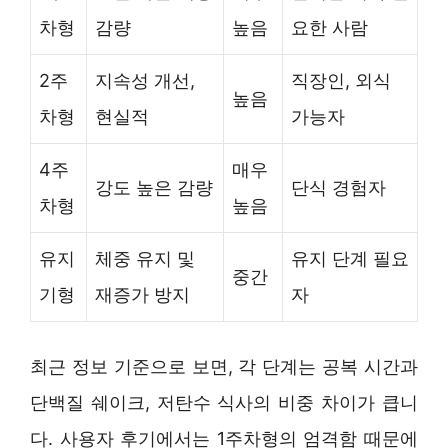
차형
감량
높음
요한 사람
2주
지속성 개선,
직장인, 외식
높음
차형
현실적
가능자
4주
매우
강도 높은 감량
단식 경험자
차형
높음
유지
체중 유지 및
유지 단계 필요
중간
기형
재증가 방지
자
최근 정보 기준으로 보면, 각 단계는 공복 시간과
단백질 쉐이크, 저탄수 식사의 비중 차이가 큽니
다. 사용자 후기에서는 1주차형의 엄격함 때문에