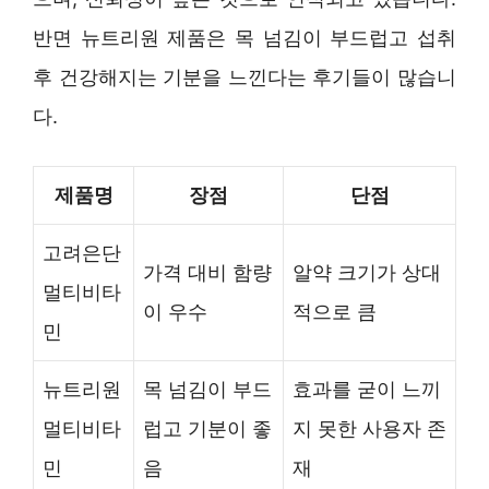
반면 뉴트리원 제품은 목 넘김이 부드럽고 섭취
후 건강해지는 기분을 느낀다는 후기들이 많습니
다.
제품명
장점
단점
고려은단
가격 대비 함량
알약 크기가 상대
멀티비타
이 우수
적으로 큼
민
뉴트리원
목 넘김이 부드
효과를 굳이 느끼
멀티비타
럽고 기분이 좋
지 못한 사용자 존
민
음
재