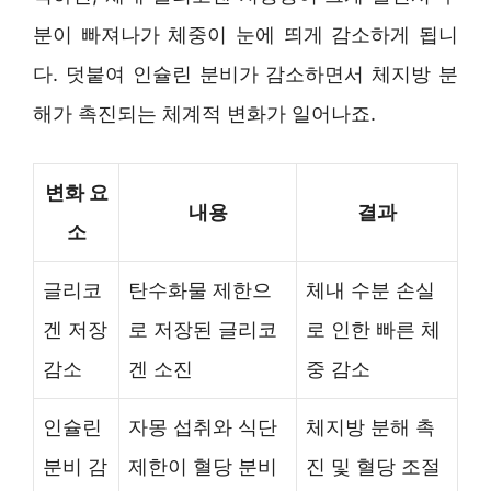
분이 빠져나가 체중이 눈에 띄게 감소하게 됩니
다. 덧붙여 인슐린 분비가 감소하면서 체지방 분
해가 촉진되는 체계적 변화가 일어나죠.
변화 요
내용
결과
소
글리코
탄수화물 제한으
체내 수분 손실
겐 저장
로 저장된 글리코
로 인한 빠른 체
감소
겐 소진
중 감소
인슐린
자몽 섭취와 식단
체지방 분해 촉
분비 감
제한이 혈당 분비
진 및 혈당 조절