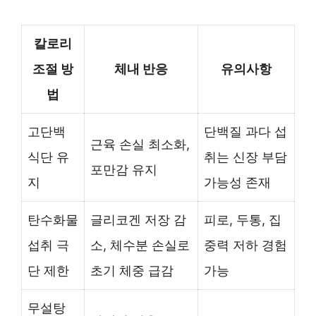
칼로리
조절 방
체내 반응
유의사항
법
고단백
단백질 과다 섭
근육 손실 최소화,
식단 유
취는 신장 부담
포만감 유지
지
가능성 존재
탄수화물
글리코겐 저장 감
피로, 두통, 집
섭취 극
소, 체수분 손실로
중력 저하 경험
단 제한
초기 체중 급감
가능
무설탕