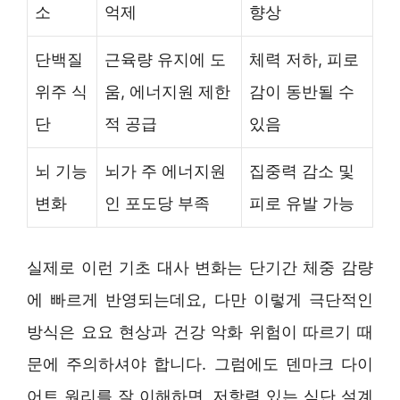
소
억제
향상
단백질
근육량 유지에 도
체력 저하, 피로
위주 식
움, 에너지원 제한
감이 동반될 수
단
적 공급
있음
뇌 기능
뇌가 주 에너지원
집중력 감소 및
변화
인 포도당 부족
피로 유발 가능
실제로 이런 기초 대사 변화는 단기간 체중 감량
에 빠르게 반영되는데요, 다만 이렇게 극단적인
방식은 요요 현상과 건강 악화 위험이 따르기 때
문에 주의하셔야 합니다. 그럼에도 덴마크 다이
어트 원리를 잘 이해하면, 저항력 있는 식단 설계