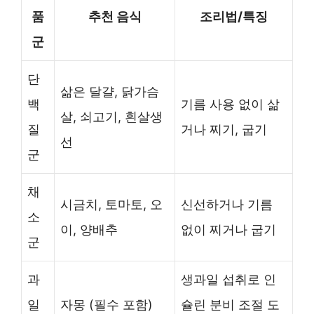
품
추천 음식
조리법/특징
군
단
삶은 달걀, 닭가슴
백
기름 사용 없이 삶
살, 쇠고기, 흰살생
질
거나 찌기, 굽기
선
군
채
시금치, 토마토, 오
신선하거나 기름
소
이, 양배추
없이 찌거나 굽기
군
과
생과일 섭취로 인
일
자몽 (필수 포함)
슐린 분비 조절 도