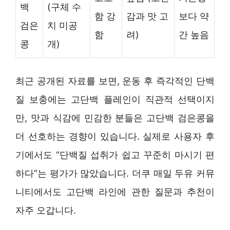
백
(구체 수
함 강
감과 맛 고
보다 약
검은
치 미공
함
려)
간 높음
콩
개)
최근 공개된 자료를 보면, 운동 후 즉각적인 단백
질 보충에는 고단백 플레인이 직관적 선택이지
만, 맛과 식감에 민감한 분들은 고단백 검은콩을
더 선호하는 경향이 있습니다. 실제로 사용자 후
기에서도 “단백질 섭취가 쉽고 꾸준히 마시기 편
하다”는 평가가 많았습니다. 더쿠 매일 두유 커뮤
니티에서도 고단백 라인에 관한 질문과 추천이
자주 오갑니다.