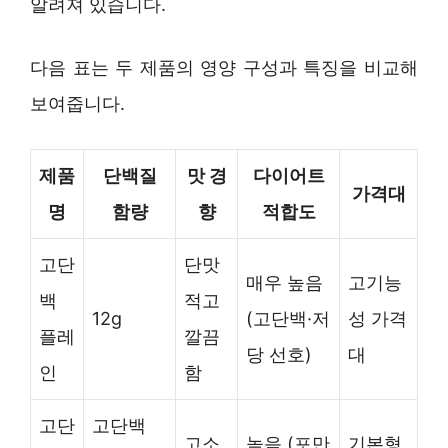
알려져 있습니다.
다음 표는 두 제품의 영양 구성과 특징을 비교해
보여줍니다.
제품
단백질
맛 경
다이어트
가격대
명
함량
향
적합도
고단
단맛
매우 높음
고기능
백
적고
12g
(고단백·저
성 가격
플레
깔끔
당 선호)
대
인
함
고단
고단백
고소
높음 (포만
기본형