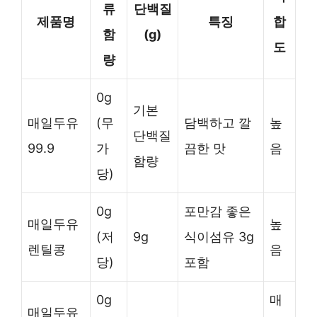
류
단백질
제품명
특징
합
함
(g)
도
량
0g
기본
매일두유
(무
담백하고 깔
높
단백질
99.9
가
끔한 맛
음
함량
당)
0g
포만감 좋은
매일두유
높
(저
9g
식이섬유 3g
렌틸콩
음
당)
포함
0g
매
매일두유