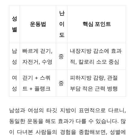
난
성
운동법
이
핵심 포인트
별
도
남
빠르게 걷기,
내장지방 감소에 효과
중
성
자전거, 수영
적, 칼로리 소모 중심
여
걷기 + 스쿼
피하지방 감량, 관절
중
성
트 + 플랭크
부담 적은 근력 병행
남성과 여성의 타깃 지방이 표면적으로 다르니,
동일한 운동을 해도 효과가 다를 수 있습니다. 많
이 다녀본 사람들의 경험을 종합해보면, 성별에