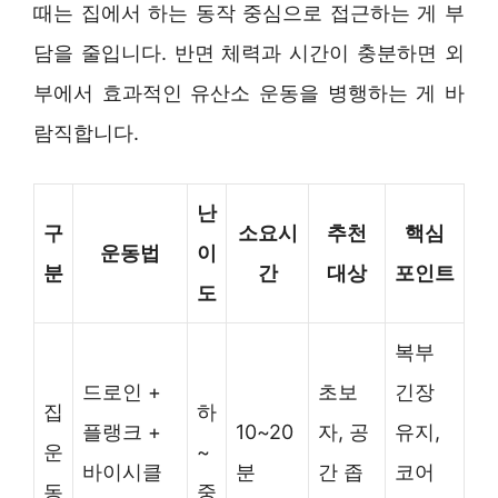
때는 집에서 하는 동작 중심으로 접근하는 게 부
담을 줄입니다. 반면 체력과 시간이 충분하면 외
부에서 효과적인 유산소 운동을 병행하는 게 바
람직합니다.
난
구
소요시
추천
핵심
운동법
이
분
간
대상
포인트
도
복부
드로인 +
초보
긴장
집
하
플랭크 +
10~20
자, 공
유지,
운
~
바이시클
분
간 좁
코어
동
중