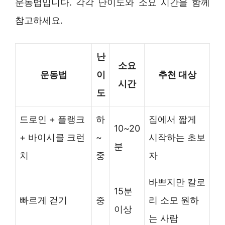
운동법입니다. 각각 난이도와 소요 시간을 함께
참고하세요.
난
소요
운동법
이
추천 대상
시간
도
드로인 + 플랭크
하
집에서 짧게
10~20
+ 바이시클 크런
~
시작하는 초보
분
치
중
자
바쁘지만 칼로
15분
빠르게 걷기
중
리 소모 원하
이상
는 사람