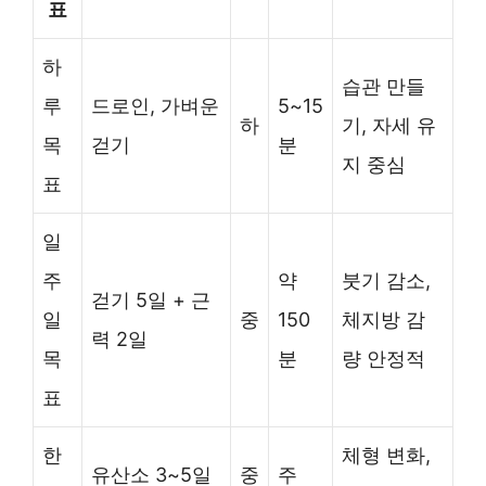
표
하
습관 만들
루
드로인, 가벼운
5~15
하
기, 자세 유
목
걷기
분
지 중심
표
일
주
약
붓기 감소,
걷기 5일 + 근
일
중
150
체지방 감
력 2일
목
분
량 안정적
표
한
체형 변화,
유산소 3~5일
중
주