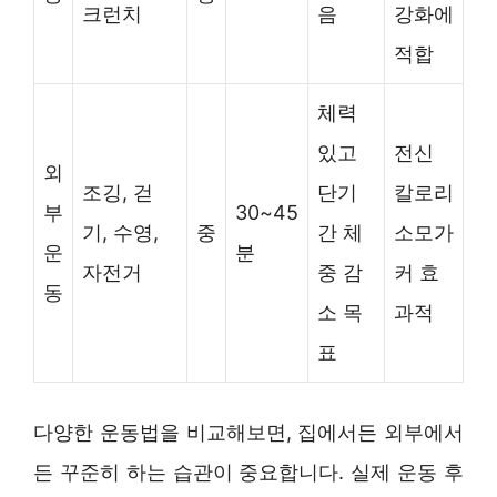
크런치
음
강화에
적합
체력
있고
전신
외
조깅, 걷
단기
칼로리
부
30~45
기, 수영,
중
간 체
소모가
운
분
자전거
중 감
커 효
동
소 목
과적
표
다양한 운동법을 비교해보면, 집에서든 외부에서
든 꾸준히 하는 습관이 중요합니다. 실제 운동 후