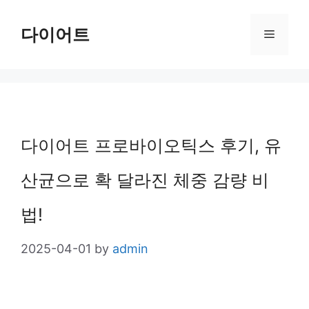
Skip
다이어트
Menu
to
content
다이어트 프로바이오틱스 후기, 유
산균으로 확 달라진 체중 감량 비
법!
2025-04-01
by
admin