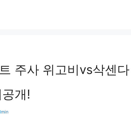
트 주사 위고비vs삭센다
대공개!
dmin