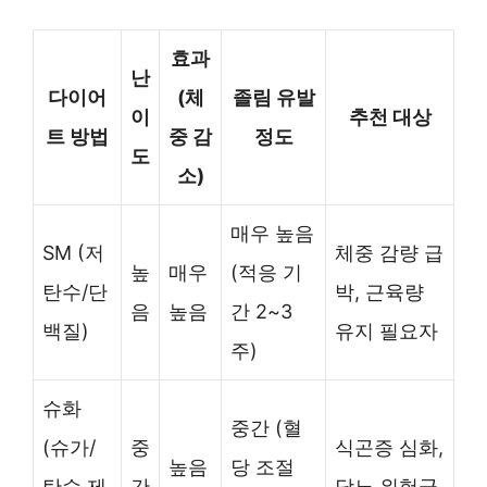
효과
난
다이어
(체
졸림 유발
이
추천 대상
트 방법
중 감
정도
도
소)
매우 높음
SM (저
체중 감량 급
높
매우
(적응 기
탄수/단
박, 근육량
음
높음
간 2~3
백질)
유지 필요자
주)
슈화
중간 (혈
(슈가/
중
식곤증 심화,
높음
당 조절
탄수 제
간
당뇨 위험군