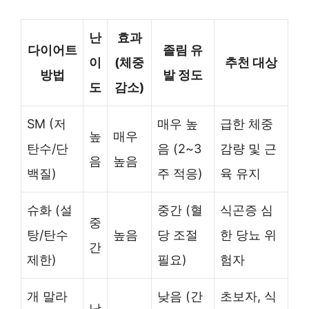
난
효과
다이어트
졸림 유
이
(체중
추천 대상
방법
발 정도
도
감소)
SM (저
매우 높
급한 체중
높
매우
탄수/단
음 (2~3
감량 및 근
음
높음
백질)
주 적응)
육 유지
슈화 (설
중간 (혈
식곤증 심
중
탕/탄수
높음
당 조절
한 당뇨 위
간
제한)
필요)
험자
개 말라
낮음 (간
초보자, 식
낮