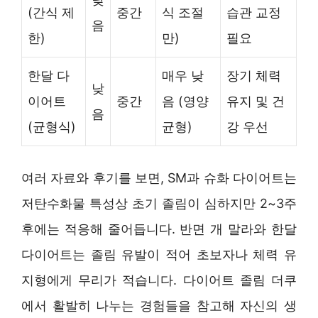
(간식 제
중간
식 조절
습관 교정
음
한)
만)
필요
한달 다
매우 낮
장기 체력
낮
이어트
중간
음 (영양
유지 및 건
음
(균형식)
균형)
강 우선
여러 자료와 후기를 보면, SM과 슈화 다이어트는
저탄수화물 특성상 초기 졸림이 심하지만 2~3주
후에는 적응해 줄어듭니다. 반면 개 말라와 한달
다이어트는 졸림 유발이 적어 초보자나 체력 유
지형에게 무리가 적습니다. 다이어트 졸림 더쿠
에서 활발히 나누는 경험들을 참고해 자신의 생