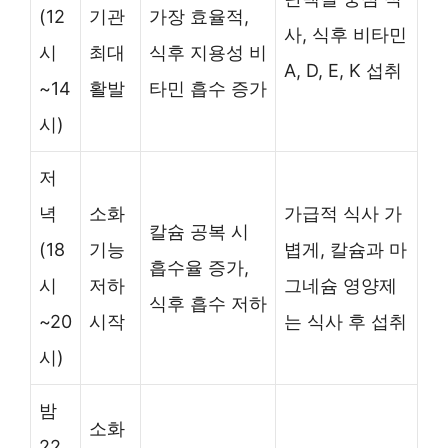
(12
기관
가장 효율적,
사, 식후 비타민
시
최대
식후 지용성 비
A, D, E, K 섭취
~14
활발
타민 흡수 증가
시)
저
녁
소화
가급적 식사 가
칼슘 공복 시
(18
기능
볍게, 칼슘과 마
흡수율 증가,
시
저하
그네슘 영양제
식후 흡수 저하
~20
시작
는 식사 후 섭취
시)
밤
소화
22