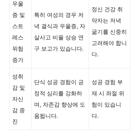
우울
정신 건강 취
증 및
특히 여성의 경우 저
약자는 저녁
스트
녁 결식과 우울증, 자
굶기를 신중히
레스
살사고 비율 상승 연
고려해야 합니
위험
구 보고가 있습니다.
다.
증가
성취
단식 성공 경험이 긍
성공 경험 부
감 및
정적 심리를 강화하
재 시 좌절 위
자신
며, 자존감 향상에 도
험이 있습니
감 증
움됩니다.
다.
진