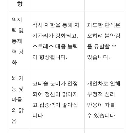
향
의지
식사 제한을 통해 자
과도한 단식은
력 및
기관리가 강화되고,
오히려 불안감
통제
스트레스 대응 능력
을 유발할 수
력 강
이 향상됩니다.
있습니다.
화
뇌 기
코티솔 분비가 안정
개인차로 인해
능 및
되어 정신이 맑아지
부정적 심리
마음
고 집중력이 좋아집
반응이 따를
의 맑
니다.
수 있습니다.
음