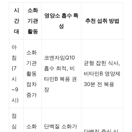
시
소화
영양소 흡수 특
간
기관
추천 섭취 방법
성
대
활동
아
소화
침
코엔자임Q10
기관
균형 잡힌 식사,
(7
흡수 최적, 비
활동
비타민B 영양제
시
타민B 복용 권
점차
30분 전 복용
~9
장
증가
시)
점
심
소화
단백질 소화가
단백질 중심 식