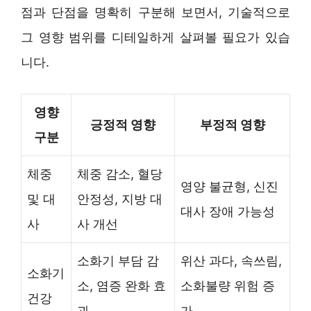
점과 단점을 명확히 구분해 보면서, 기술적으로
그 영향 범위를 디테일하게 살펴볼 필요가 있습
니다.
영향
긍정적 영향
부정적 영향
구분
체중
체중 감소, 혈당
영양 불균형, 신진
및 대
안정성, 지방 대
대사 장애 가능성
사
사 개선
소화기 부담 감
위산 과다, 속쓰림,
소화기
소, 염증 완화 효
소화불량 위험 증
건강
과
가