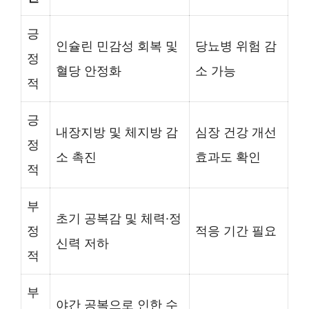
긍
인슐린 민감성 회복 및
당뇨병 위험 감
정
혈당 안정화
소 가능
적
긍
내장지방 및 체지방 감
심장 건강 개선
정
소 촉진
효과도 확인
적
부
초기 공복감 및 체력·정
정
적응 기간 필요
신력 저하
적
부
야간 공복으로 인한 수