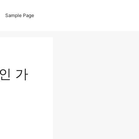
Sample Page
인 가