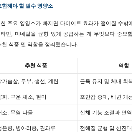
함해야 할 필수 영양소
한 주요 영양소가 빠지면 다이어트 효과가 떨어질 수밖에
 비타민, 미네랄을 균형 있게 공급하는 게 무엇보다 중요합
추천 식품 및 역할을 정리했습니다.
추천 식품
역할
닭가슴살, 두부, 생선, 계란
근육 유지 및 체내 회
양파, 구운 채소, 현미
포만감 증대, 배변 개
채소, 무염 나물
신체 기능 조절과 면역
검은콩, 병아리콩, 견과류
전해질 균형 및 신진대