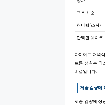
양파
구운 채소
현미밥(소량)
단백질 쉐이크
다이어트 저녁식단
트륨 섭취는 최
비결입니다.
체중 감량에
체중 감량에 성