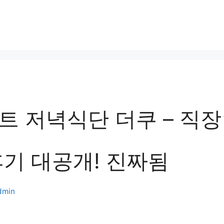
트 저녁식단 더쿠 – 직장
후기 대공개! 진짜됨
dmin