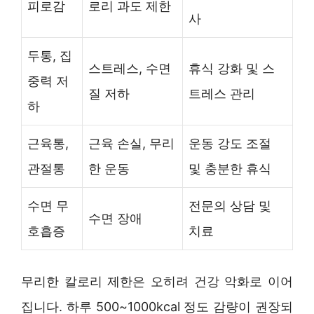
피로감
로리 과도 제한
사
두통, 집
스트레스, 수면
휴식 강화 및 스
중력 저
질 저하
트레스 관리
하
근육통,
근육 손실, 무리
운동 강도 조절
관절통
한 운동
및 충분한 휴식
수면 무
전문의 상담 및
수면 장애
호흡증
치료
무리한 칼로리 제한은 오히려 건강 악화로 이어
집니다. 하루 500~1000kcal 정도 감량이 권장되