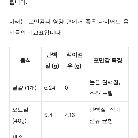
됩니다.
아래는 포만감과 영양 면에서 좋은 다이어트 음
식들의 비교표입니다.
단백
식이섬
음식
포만감 특징
질 (g)
유 (g)
높은 단백질,
달걀 (1개)
6.24
0
소화 느림
오트밀
단백질+식이
5.4
4.16
(40g)
섬유 균형
채소