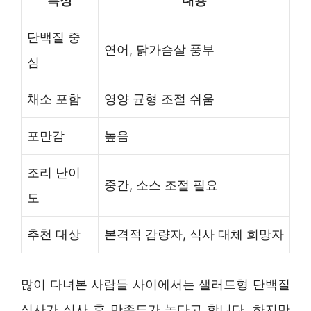
특성
내용
단백질 중
연어, 닭가슴살 풍부
심
채소 포함
영양 균형 조절 쉬움
포만감
높음
조리 난이
중간, 소스 조절 필요
도
추천 대상
본격적 감량자, 식사 대체 희망자
많이 다녀본 사람들 사이에서는 샐러드형 단백질
식사가 식사 후 만족도가 높다고 합니다. 하지만